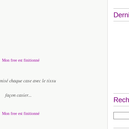
Derni
misé chaque case avec le tissu
façon casier...
Rech