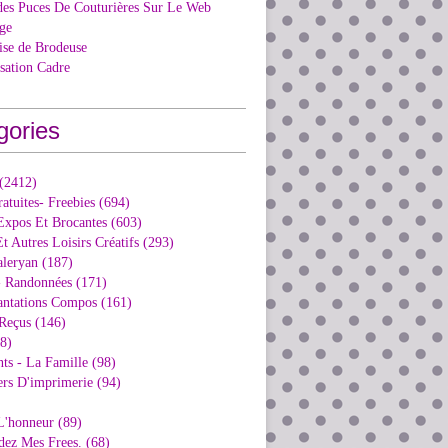
des Puces De Couturières Sur Le Web
ge
ise de Brodeuse
isation Cadre
gories
 (2412)
ratuites- Freebies (694)
Expos Et Brocantes (603)
t Autres Loisirs Créatifs (293)
aleryan (187)
- Randonnées (171)
antations Compos (161)
Reçus (146)
98)
ts - La Famille (98)
ers D'imprimerie (94)
L'honneur (89)
dez Mes Frees. (68)