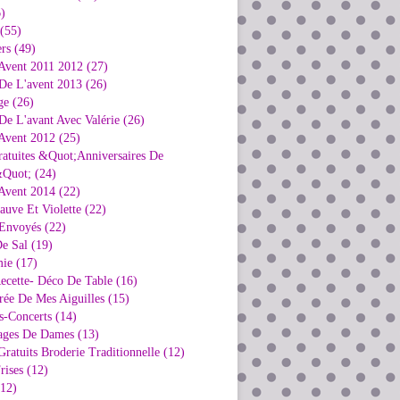
)
 (55)
rs (49)
Avent 2011 2012 (27)
De L'avent 2013 (26)
ge (26)
e L'avant Avec Valérie (26)
Avent 2012 (25)
ratuites &Quot;Anniversaires De
Quot; (24)
Avent 2014 (22)
uve Et Violette (22)
Envoyés (22)
e Sal (19)
ie (17)
ecette- Déco De Table (16)
rée De Mes Aiguilles (15)
s-Concerts (14)
ages De Dames (13)
ratuits Broderie Traditionnelle (12)
rises (12)
(12)