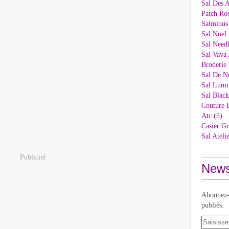
Sal Des 
Patch Ros
Salminus
Sal Noel 
Sal Needl
Sal Vava 
Broderie 
Sal De N
Sal Lumi
Sal Blac
Couture 
Atc (5)
Casier Gr
Sal Ateli
Publicité
News
Abonnez-v
publiés.