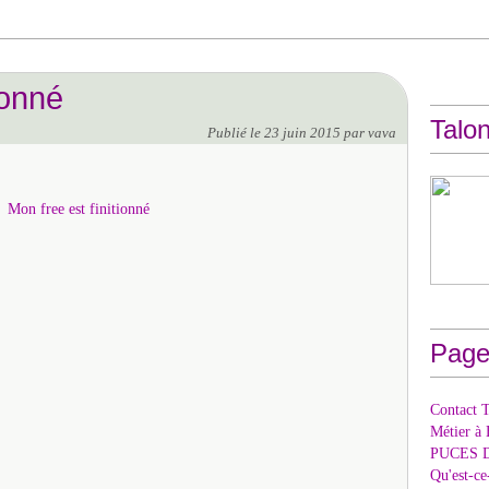
ionné
Talon
Publié le
23 juin 2015
par vava
Page
Contact T
Métier à 
PUCES 
Qu'est-c