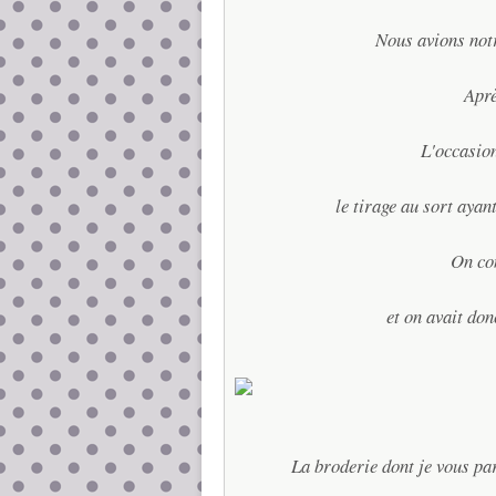
Nous avions notr
Aprè
L'occasion
le tirage au sort ayan
On con
et on avait do
La broderie dont je vous par