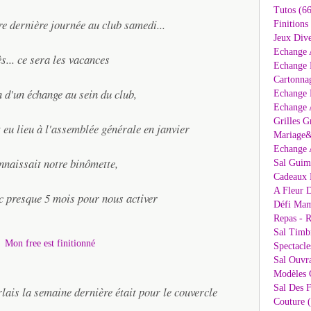
Tutos (66
e dernière journée au club samedi...
Finitions
Jeux Dive
Echange 
s... ce sera les vacances
Echange 
Cartonna
 d'un échange au sein du club,
Echange D
Echange 
Grilles G
t eu lieu à l'assemblée générale en janvier
Mariage&
Echange 
naissait notre binômette,
Sal Guima
Cadeaux 
A Fleur D
nc presque 5 mois pour nous activer
Défi Mam
Repas - R
Sal Timb
Spectacle
Sal Ouvr
Modèles G
Sal Des F
lais la semaine dernière était pour le couvercle
Couture 