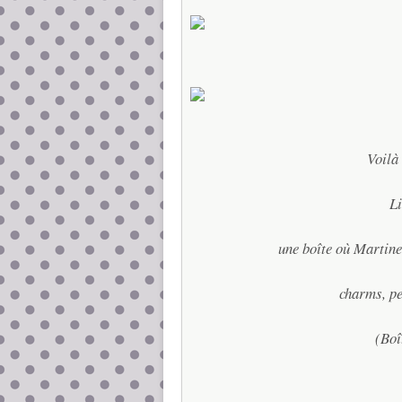
Voilà 
Li
une boîte où Martine
charms, pe
(Boî