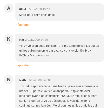
A
ac83
16/10/2020 10:53
Merci pour cette belle grille
Répondre
K
Kat
24/11/2009 14:20
<br /> Voici un beau p'tit sapin ... Il me tarde de voir tes autres
grilles et t'en remercie par avance.<br /> A bientôt<br />
K@t<br /> <br /> <br />
Répondre
N
Nath
09/12/2008 14:00
Ton petit sapin m'a tapé dans l'oeil et je me suis amusée à le
broder. Tu peux le voir en allant par là : http://nath.over-
blog.com.over-blog.com/article-25483242.html et en surfant
sur ton blog j'en ai vu de très beaux, je vais donc donc
continué sur ma lancée... Merci pour tes grilles gratuites qui