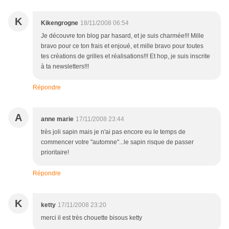
K
Kikengrogne
18/11/2008 06:54
Je découvre ton blog par hasard, et je suis charmée!!! Mille
bravo pour ce ton frais et enjoué, et mille bravo pour toutes
tes créations de grilles et réalisations!!! Et hop, je suis inscrite
à ta newsletters!!!
Répondre
A
anne marie
17/11/2008 23:44
très joli sapin mais je n'ai pas encore eu le temps de
commencer votre "automne"...le sapin risque de passer
prioritaire!
Répondre
K
ketty
17/11/2008 23:20
merci il est très chouette bisous ketty