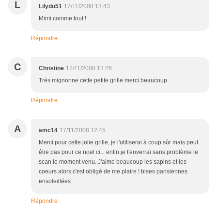
L
Lilydu51
17/11/2008 13:43
Mimi comme tout !
Répondre
C
Christine
17/11/2008 13:26
Très mignonne cette petite grille merci beaucoup
Répondre
A
amc14
17/11/2008 12:45
Merci pour cette jolie grille, je l'utiliserai à coup sûr mais peut
être pas pour ce noel ci... enfin je t'enverrai sans problème le
scan le moment venu. J'aime beaucoup les sapins et les
coeurs alors c'est obligé de me plaire ! bises parisiennes
ensoleillées
Répondre