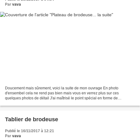
Par
vava
Doucement mais sûrement, voici la suite de mon ouvrage En photo
d'ensembel cela ne rend pas bien mais vous en verrez plus sur ces
quelques photos de détail J'ai maîtrisé le point spécial en forme de
papillon.... j'ai brodé la phrase.... Belle phrase d'ailleurs...
Tablier de brodeuse
Publié le 16/11/2017 à 12:21
Par
vava