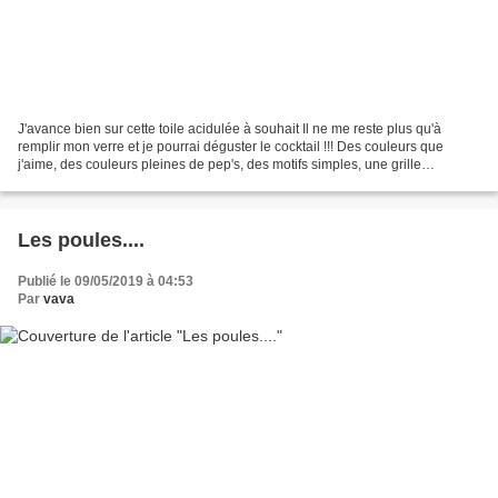
J'avance bien sur cette toile acidulée à souhait Il ne me reste plus qu'à
remplir mon verre et je pourrai déguster le cocktail !!! Des couleurs que
j'aime, des couleurs pleines de pep's, des motifs simples, une grille
imprimée très lisiblement... bref,...
Les poules....
Publié le 09/05/2019 à 04:53
Par
vava