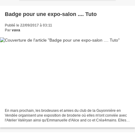
Badge pour une expo-salon .... Tuto
Publié le 22/09/2017 à 03:11
Par
vava
En mars prochain, les brodeuses et amies du club de la Guyonnière en
Vendée organisent une exposition de broderie où elles m'ont conviée avec
l'Atelier Valéryan ainsi qu'Emmanuelle d'Alice and co et Créa4mains. Elles
sont en train de peaufiner leur affiche...