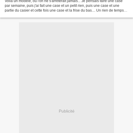
Voilà un modèle, où l'on ne s'arrêterait jamais... Je pensais faire une case
par semaine, puis j'ai fait une case et un petit rien, puis une case et une
partie du casier et cette fois une case et la frise du bas.... Un rien de temps
pour chacune des cases...
Publicité