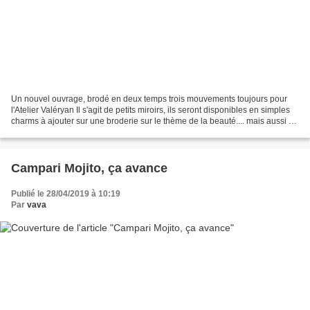
Un nouvel ouvrage, brodé en deux temps trois mouvements toujours pour
l'Atelier Valéryan Il s'agit de petits miroirs, ils seront disponibles en simples
charms à ajouter sur une broderie sur le thème de la beauté.... mais aussi en
mini-cadre, l'ouverture...
Campari Mojito, ça avance
Publié le 28/04/2019 à 10:19
Par
vava