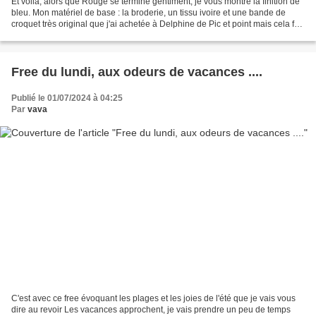
Et voilà, alors que Rouge se termine gentiment, je vous montre la finition de
bleu. Mon matériel de base : la broderie, un tissu ivoire et une bande de
croquet très original que j'ai achetée à Delphine de Pic et point mais cela fait
belle lurette, je...
Free du lundi, aux odeurs de vacances ....
Publié le 01/07/2024 à 04:25
Par
vava
C'est avec ce free évoquant les plages et les joies de l'été que je vais vous
dire au revoir Les vacances approchent, je vais prendre un peu de temps