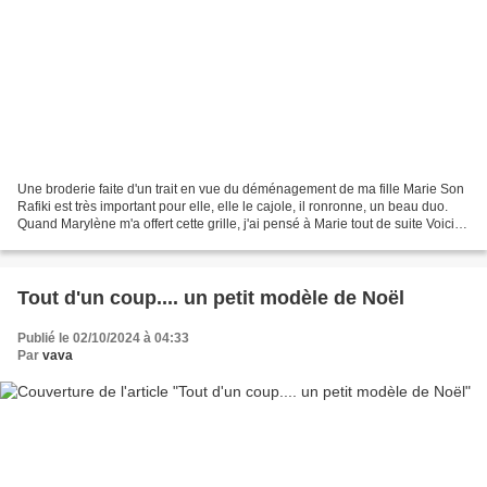
Une broderie faite d'un trait en vue du déménagement de ma fille Marie Son
Rafiki est très important pour elle, elle le cajole, il ronronne, un beau duo.
Quand Marylène m'a offert cette grille, j'ai pensé à Marie tout de suite Voici
qui est donc brodé J'ai...
Tout d'un coup.... un petit modèle de Noël
Publié le 02/10/2024 à 04:33
Par
vava