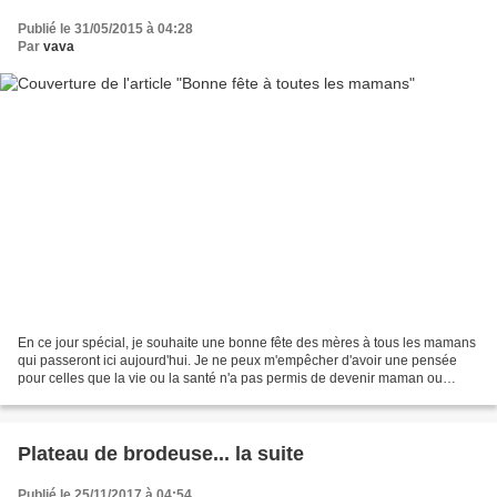
Publié le 31/05/2015 à 04:28
Par
vava
En ce jour spécial, je souhaite une bonne fête des mères à tous les mamans
qui passeront ici aujourd'hui. Je ne peux m'empêcher d'avoir une pensée
pour celles que la vie ou la santé n'a pas permis de devenir maman ou
celles qui ont perdu un enfant. Ce...
Plateau de brodeuse... la suite
Publié le 25/11/2017 à 04:54