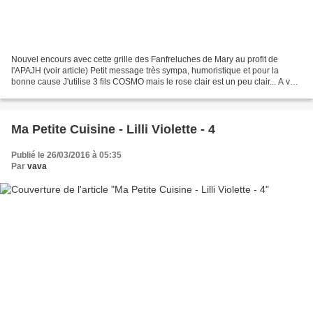
Nouvel encours avec cette grille des Fanfreluches de Mary au profit de
l'APAJH (voir article) Petit message très sympa, humoristique et pour la
bonne cause J'utilise 3 fils COSMO mais le rose clair est un peu clair... A voir
pour la suite, je pense en...
Ma Petite Cuisine - Lilli Violette - 4
Publié le 26/03/2016 à 05:35
Par
vava