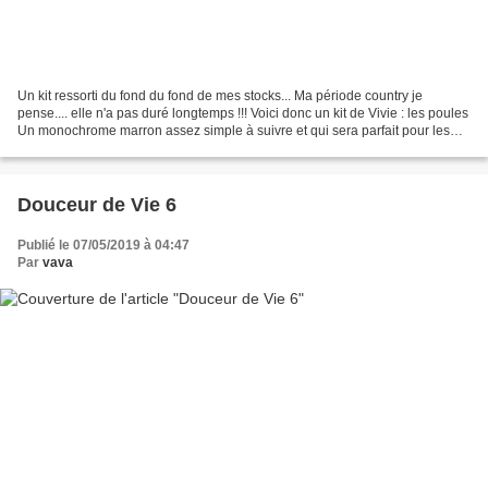
Un kit ressorti du fond du fond de mes stocks... Ma période country je
pense.... elle n'a pas duré longtemps !!! Voici donc un kit de Vivie : les poules
Un monochrome marron assez simple à suivre et qui sera parfait pour les
papotages au club, encore...
Douceur de Vie 6
Publié le 07/05/2019 à 04:47
Par
vava