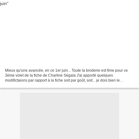
Mieux qu'une avancée, en ce 1er juin... Toute la broderie est finie pour ce
3ème volet de la fiche de Charline Ségala J'ai apporté quelques
modifictaions par rapport à la fiche soit par goût, soit... je dois bien le
confesser, par facilité, ne maîtrisant...