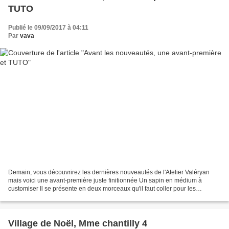
TUTO
Publié le 09/09/2017 à 04:11
Par
vava
Demain, vous découvrirez les dernières nouveautés de l'Atelier Valéryan
mais voici une avant-première juste finitionnée Un sapin en médium à
customiser Il se présente en deux morceaux qu'il faut coller pour les
solidariser Le tout mesure 20 cm de haut....
Village de Noël, Mme chantilly 4