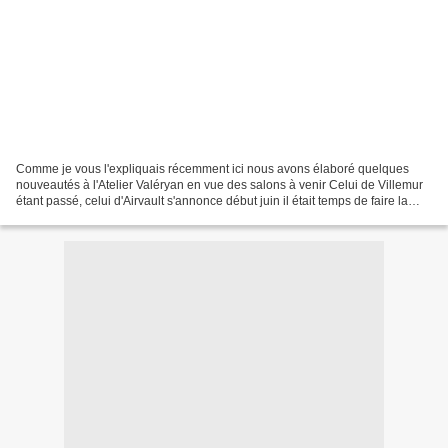
Comme je vous l'expliquais récemment ici nous avons élaboré quelques
nouveautés à l'Atelier Valéryan en vue des salons à venir Celui de Villemur
étant passé, celui d'Airvault s'annonce début juin il était temps de faire la
mise à jour du site Vous y trouverez...