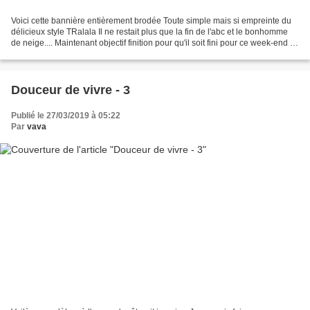
Voici cette bannière entièrement brodée Toute simple mais si empreinte du
délicieux style TRalala Il ne restait plus que la fin de l'abc et le bonhomme
de neige.... Maintenant objectif finition pour qu'il soit fini pour ce week-end et
l'expo !!! Aïe.......
Douceur de vivre - 3
Publié le 27/03/2019 à 05:22
Par
vava