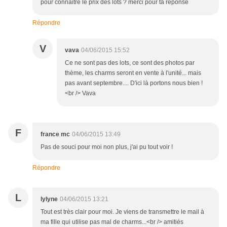
pour connaitre le prix des lots ? merci pour ta réponse
Répondre
V
vava
04/06/2015 15:52
Ce ne sont pas des lots, ce sont des photos par
thème, les charms seront en vente à l'unité... mais
pas avant septembre.... D'ici là portons nous bien !
<br /> Vava
F
france mc
04/06/2015 13:49
Pas de souci pour moi non plus, j'ai pu tout voir !
Répondre
L
lylyne
04/06/2015 13:21
Tout est très clair pour moi. Je viens de transmettre le mail à
ma fille qui utilise pas mal de charms...<br /> amitiés