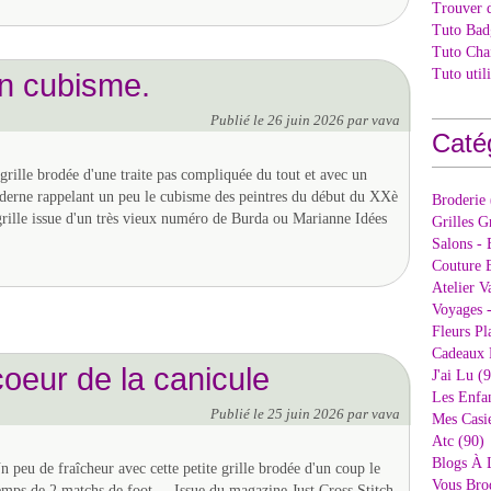
Trouver 
Tuto Bad
Tuto Cha
Tuto util
n cubisme.
Publié le
26 juin 2026
par vava
Caté
 grille brodée d'une traite pas compliquée du tout et avec un
derne rappelant un peu le cubisme des peintres du début du XXè
Broderie
rille issue d'un très vieux numéro de Burda ou Marianne Idées
Grilles G
Salons - 
Couture E
Atelier V
Voyages 
Fleurs Pl
Cadeaux 
coeur de la canicule
J'ai Lu (
Les Enfan
Publié le
25 juin 2026
par vava
Mes Casi
Atc (90)
Blogs À 
n peu de fraîcheur avec cette petite grille brodée d'un coup le
Vous Bro
emps de 2 matchs de foot.... Issue du magazine Just Cross Stitch