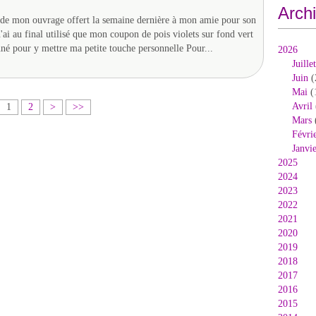
Arch
n de mon ouvrage offert la semaine dernière à mon amie pour son
n'ai au final utilisé que mon coupon de pois violets sur fond vert
nné pour y mettre ma petite touche personnelle Pour...
2026
Juillet
Juin
(
Mai
(
Avril
1
2
>
>>
Mars
Févri
Janvi
2025
2024
2023
2022
2021
2020
2019
2018
2017
2016
2015