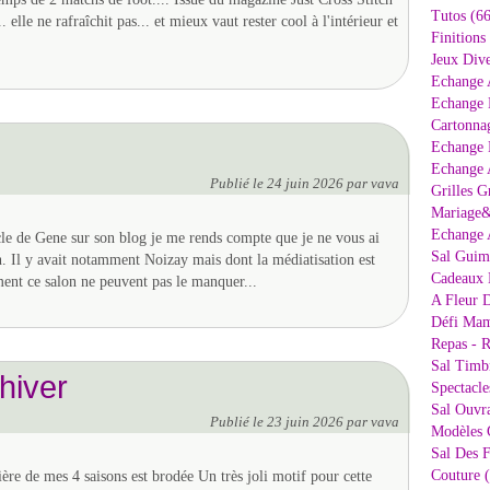
Tutos (66
 elle ne rafraîchit pas... et mieux vaut rester cool à l'intérieur et
Finitions
Jeux Dive
Echange 
Echange 
Cartonna
Echange D
Echange 
Publié le
24 juin 2026
par vava
Grilles G
Mariage&
Echange 
icle de Gene sur son blog je me rends compte que je ne vous ai
Sal Guima
in. Il y avait notamment Noizay mais dont la médiatisation est
Cadeaux 
iment ce salon ne peuvent pas le manquer...
A Fleur D
Défi Mam
Repas - R
Sal Timb
hiver
Spectacle
Sal Ouvr
Publié le
23 juin 2026
par vava
Modèles G
Sal Des F
Couture 
ière de mes 4 saisons est brodée Un très joli motif pour cette