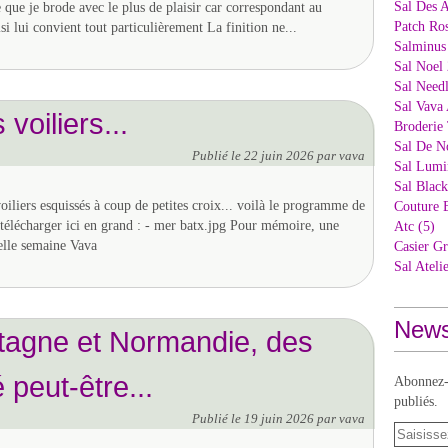
Sal Des 
e que je brode avec le plus de plaisir car correspondant au
Patch Ros
i lui convient tout particulièrement La finition ne...
Salminus
Sal Noel 
Sal Needl
Sal Vava 
voiliers...
Broderie 
Sal De N
Publié le
22 juin 2026
par vava
Sal Lumi
Sal Blac
oiliers esquissés à coup de petites croix... voilà le programme de
Couture 
 télécharger ici en grand : - mer batx.jpg Pour mémoire, une
Atc (5)
elle semaine Vava
Casier Gr
Sal Ateli
News
tagne et Normandie, des
 peut-être...
Abonnez-v
publiés.
Publié le
19 juin 2026
par vava