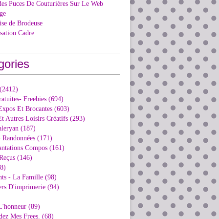
des Puces De Couturières Sur Le Web
ge
ise de Brodeuse
isation Cadre
gories
 (2412)
ratuites- Freebies (694)
Expos Et Brocantes (603)
t Autres Loisirs Créatifs (293)
aleryan (187)
- Randonnées (171)
antations Compos (161)
Reçus (146)
98)
ts - La Famille (98)
ers D'imprimerie (94)
L'honneur (89)
dez Mes Frees. (68)