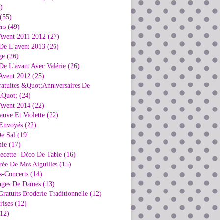
)
 (55)
rs (49)
Avent 2011 2012 (27)
De L'avent 2013 (26)
ge (26)
e L'avant Avec Valérie (26)
Avent 2012 (25)
ratuites &Quot;Anniversaires De
Quot; (24)
Avent 2014 (22)
uve Et Violette (22)
Envoyés (22)
e Sal (19)
ie (17)
ecette- Déco De Table (16)
rée De Mes Aiguilles (15)
s-Concerts (14)
ages De Dames (13)
ratuits Broderie Traditionnelle (12)
rises (12)
(12)