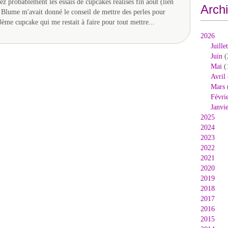
z probablement les essais de cupcakes réalisés fin août (lien
Arch
) Blume m'avait donné le conseil de mettre des perles pour
 3ème cupcake qui me restait à faire pour tout mettre...
2026
Juillet
Juin
(
Mai
(
Avril
Mars
Févri
Janvi
2025
2024
2023
2022
2021
2020
2019
2018
2017
2016
2015