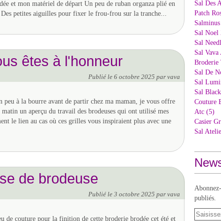
Sal Des 
odée et mon matériel de départ Un peu de ruban organza plié en
Patch Ros
Des petites aiguilles pour fixer le frou-frou sur la tranche...
Salminus
Sal Noel 
Sal Needl
Sal Vava 
ous êtes à l'honneur
Broderie 
Sal De N
Publié le
6 octobre 2025
par vava
Sal Lumi
Sal Blac
 peu à la bourre avant de partir chez ma maman, je vous offre
Couture 
 matin un aperçu du travail des brodeuses qui ont utilisé mes
Atc (5)
ent le lien au cas où ces grilles vous inspiraient plus avec une
Casier Gr
Sal Ateli
News
usse de brodeuse
Abonnez-v
Publié le
3 octobre 2025
par vava
publiés.
u de couture pour la finition de cette broderie brodée cet été et