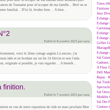
Tutos (66
cances de Toussaint pour m'occuper de ma famille... Bref on se
Finitions
e familial... D'ici là, brodez bien.... A bien...
Jeux Dive
Echange 
Echange 
Cartonna
 N°2
Echange D
Echange 
Publié le
8 octobre 2025
par vava
Grilles G
Mariage&
Echange 
emment, voici le 2ème cottage anglais Là encore, j'ai
Sal Guima
mon idée et en brodant sur un lin 14 fils/cm et non l'aida
Cadeaux 
n, originale si possible, je vais regarder.... A bientôt...
A Fleur D
Défi Mam
Repas - R
Sal Timb
 finition.
Spectacle
Sal Ouvr
Publié le
7 octobre 2025
par vava
Modèles G
Sal Des F
Couture 
inition en vue de notre exposition de club en mars prochain Mon