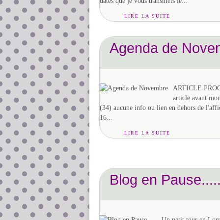
dates que je vous transmets le...
LIRE LA SUITE
Agenda de Nove
ARTICLE PROGRA
article avant mo
(34) aucune info ou lien en dehors de l'aff
16...
LIRE LA SUITE
Blog en Pause....
Un petit tour en Lo