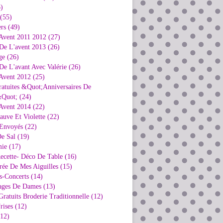
)
 (55)
rs (49)
Avent 2011 2012 (27)
De L'avent 2013 (26)
ge (26)
e L'avant Avec Valérie (26)
Avent 2012 (25)
ratuites &Quot;Anniversaires De
Quot; (24)
Avent 2014 (22)
uve Et Violette (22)
Envoyés (22)
e Sal (19)
ie (17)
ecette- Déco De Table (16)
rée De Mes Aiguilles (15)
s-Concerts (14)
ages De Dames (13)
ratuits Broderie Traditionnelle (12)
rises (12)
(12)