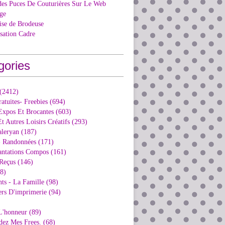
des Puces De Couturières Sur Le Web
ge
ise de Brodeuse
isation Cadre
gories
 (2412)
ratuites- Freebies (694)
Expos Et Brocantes (603)
t Autres Loisirs Créatifs (293)
aleryan (187)
- Randonnées (171)
antations Compos (161)
Reçus (146)
98)
ts - La Famille (98)
ers D'imprimerie (94)
L'honneur (89)
dez Mes Frees. (68)