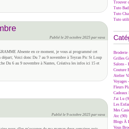
Trouver 
Tuto Bad
Tuto Cha
Tuto util
mbre
Caté
Publié le
20 octobre 2025
par vava
MME Absente en ce moment, je vous ai programmé cet
Broderie
n départ; Voici donc Du 7 au 9 novembre à Teyran Pic St Loup
Grilles G
iche Du 6 au 9 novembre à Nantes, Créativa les infos ici 15 et
Salons - 
Couture E
Atelier V
Voyages 
Fleurs Pl
Cadeaux 
J'ai Lu (
.
Les Enfan
Mes Casi
Publié le
9 octobre 2025
par vava
Atc (90)
Blogs À 
Vous Bro
rraine pour aller m'occuper de ma maman deux semaines puis