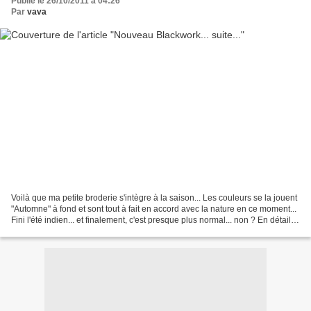
Publié le 26/10/2011 à 04:26
Par
vava
Voilà que ma petite broderie s'intègre à la saison... Les couleurs se la jouent
"Automne" à fond et sont tout à fait en accord avec la nature en ce moment...
Fini l'été indien... et finalement, c'est presque plus normal... non ? En détail
pour apprécier...