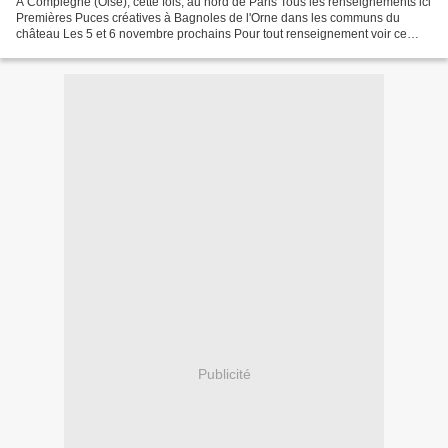
A Compiègne (Oise), cette fois, au nord de Paris Tous les renseignements ici
Premières Puces créatives à Bagnoles de l'Orne dans les communs du
château Les 5 et 6 novembre prochains Pour tout renseignement voir ce
blog Bon succès aux organisatrices dont...
Publicité