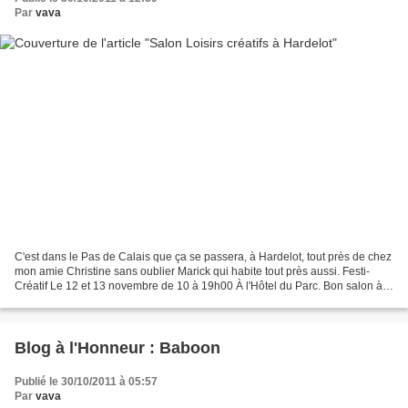
Par
vava
C'est dans le Pas de Calais que ça se passera, à Hardelot, tout près de chez
mon amie Christine sans oublier Marick qui habite tout près aussi. Festi-
Créatif Le 12 et 13 novembre de 10 à 19h00 À l'Hôtel du Parc. Bon salon à
celles qui iront y flâner....
Blog à l'Honneur : Baboon
Publié le 30/10/2011 à 05:57
Par
vava