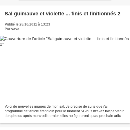
Sal guimauve et violette ... finis et finitionnés 2
Publié le 28/10/2011 à 13:23
Par
vava
Voici de nouvelles images de mon sal. Je précise de suite que j'ai
programmé cet article étant loin pour le moment Si vous m'avez fait parvenir
des photos après mercredi dernier, elles ne figureront qu'au prochain article.
S'il y a des erreurs, vous pouvez...