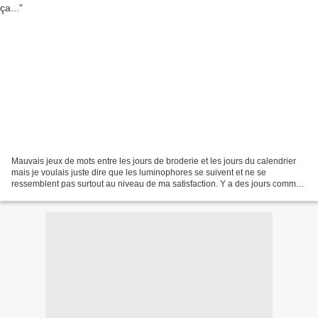
Mauvais jeux de mots entre les jours de broderie et les jours du calendrier
mais je voulais juste dire que les luminophores se suivent et ne se
ressemblent pas surtout au niveau de ma satisfaction. Y a des jours comme
ça où on est pas au top ! Voici donc...