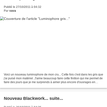
Publié le 27/10/2011 à 04:32
Par
vava
Voici un nouveau luminophore de mon cru... Cette fois c'est dans les gris que
j'ai puisé mon matériel. J'aime beaucoup faire cette finition qui me permet de
faire des jours que je me surprends à aimer plus encore d'ouvrages en
ouvrages. En détail Je vous...
Nouveau Blackwork... suite...