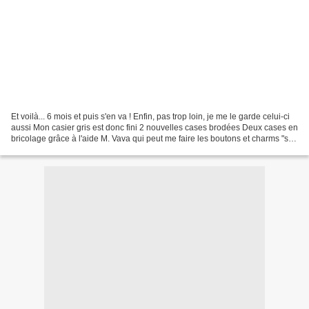
Et voilà... 6 mois et puis s'en va ! Enfin, pas trop loin, je me le garde celui-ci
aussi Mon casier gris est donc fini 2 nouvelles cases brodées Deux cases en
bricolage grâce à l'aide M. Vava qui peut me faire les boutons et charms "sur
mesure" Voilà...