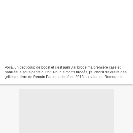
Voilà, un petit coup de boost et c'est parti J'ai brodé ma première case et
habillée la sous-pente du toit. Pour le motifs brodés, j'ai choisi d'extraire des
grilles du livre de Renato Parolin acheté en 2013 au salon de Romorantin
En détail, cette première...