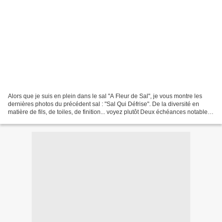
Alors que je suis en plein dans le sal "A Fleur de Sal", je vous montre les
dernières photos du précédent sal : "Sal Qui Défrise". De la diversité en
matière de fils, de toiles, de finition... voyez plutôt Deux échéances notables
à vous signaler : Je...