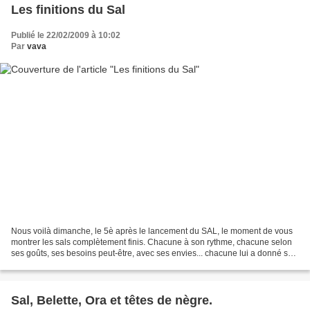
Les finitions du Sal
Publié le 22/02/2009 à 10:02
Par
vava
Nous voilà dimanche, le 5è après le lancement du SAL, le moment de vous
montrer les sals complètement finis. Chacune à son rythme, chacune selon
ses goûts, ses besoins peut-être, avec ses envies... chacune lui a donné sa
propre personnalité, et aucun...
Sal, Belette, Ora et têtes de nègre.