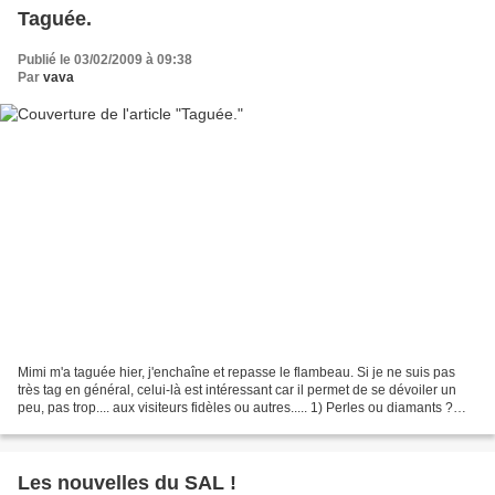
Taguée.
Publié le 03/02/2009 à 09:38
Par
vava
Mimi m'a taguée hier, j'enchaîne et repasse le flambeau. Si je ne suis pas
très tag en général, celui-là est intéressant car il permet de se dévoiler un
peu, pas trop.... aux visiteurs fidèles ou autres..... 1) Perles ou diamants ?
Les deux mon Général...
Les nouvelles du SAL !