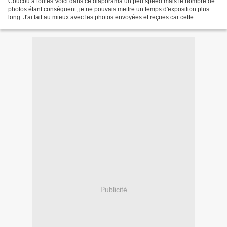
Coucou à toutes Voici dans ce diaporama un peu speed mais le nombre de
photos étant conséquent, je ne pouvais mettre un temps d'exposition plus
long. J'ai fait au mieux avec les photos envoyées et reçues car cette
semaine, il y a eu vraiment des soucis...
Publicité