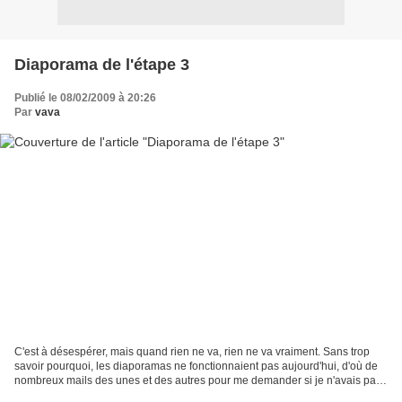
Diaporama de l'étape 3
Publié le 08/02/2009 à 20:26
Par
vava
C'est à désespérer, mais quand rien ne va, rien ne va vraiment. Sans trop
savoir pourquoi, les diaporamas ne fonctionnaient pas aujourd'hui, d'où de
nombreux mails des unes et des autres pour me demander si je n'avais pas
reçu leur photo.... du coup cela...