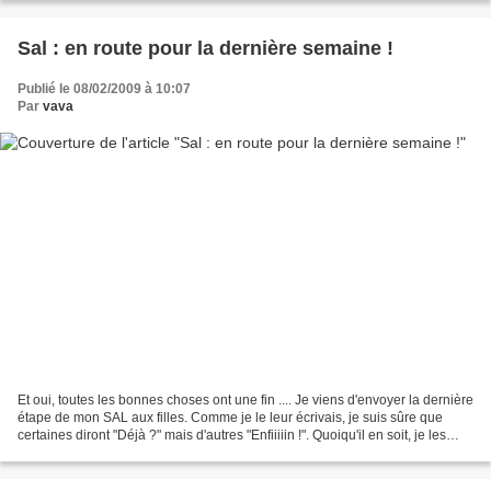
Sal : en route pour la dernière semaine !
Publié le 08/02/2009 à 10:07
Par
vava
Et oui, toutes les bonnes choses ont une fin .... Je viens d'envoyer la dernière
étape de mon SAL aux filles. Comme je le leur écrivais, je suis sûre que
certaines diront "Déjà ?" mais d'autres "Enfiiiiin !". Quoiqu'il en soit, je les
espère toutes ravies...