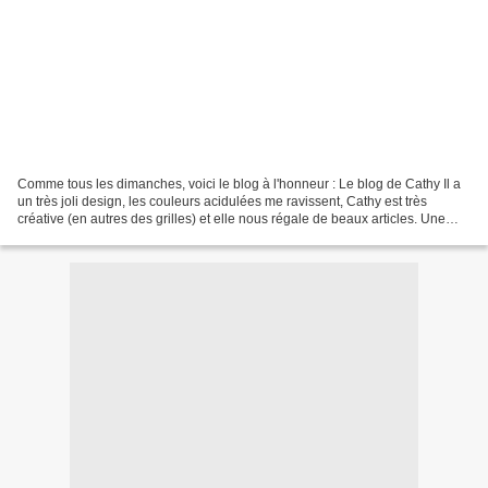
Comme tous les dimanches, voici le blog à l'honneur : Le blog de Cathy Il a
un très joli design, les couleurs acidulées me ravissent, Cathy est très
créative (en autres des grilles) et elle nous régale de beaux articles. Une
petite visite s'impose pour...