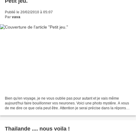
Petit jeu.
Publié le 20/02/2010 à 05:07
Par
vava
Bien qu'en voyage, je ne vous oublie pas pour autant et je vais même
aujourd'hui faire bouillonner vos neurones. Voici une photo mystère. A vous
de me dire ce que cela peut être. Attention je serai précise dans la réponse,
je vous demande de l'être dans...
Thailande .... nous voila !