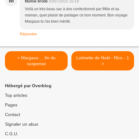
M
Mamie brode
03/07/2015 10:19
Voilà un très beau sac à dos confectionné par fifille et sa
maman, quel plaisir de partager ce bon moment. Bon voyage
Margaux tu l'as bien mérité.
Répondre
< Margaux.....fin du
Lutinette de Noël - Rico - 1
suspense
>
Hébergé par Overblog
Top articles
Pages
Contact
Signaler un abus
C.G.U.