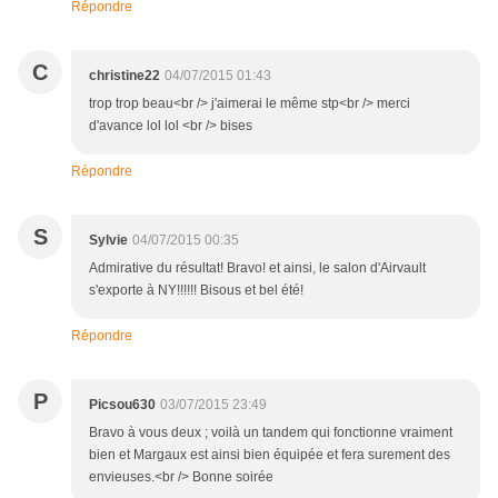
Répondre
C
christine22
04/07/2015 01:43
trop trop beau<br /> j'aimerai le même stp<br /> merci
d'avance lol lol <br /> bises
Répondre
S
Sylvie
04/07/2015 00:35
Admirative du résultat! Bravo! et ainsi, le salon d'Airvault
s'exporte à NY!!!!!! Bisous et bel été!
Répondre
P
Picsou630
03/07/2015 23:49
Bravo à vous deux ; voilà un tandem qui fonctionne vraiment
bien et Margaux est ainsi bien équipée et fera surement des
envieuses.<br /> Bonne soirée