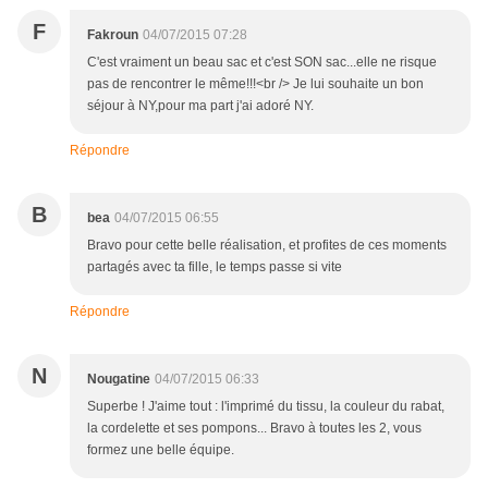
F
Fakroun
04/07/2015 07:28
C'est vraiment un beau sac et c'est SON sac...elle ne risque
pas de rencontrer le même!!!<br /> Je lui souhaite un bon
séjour à NY,pour ma part j'ai adoré NY.
Répondre
B
bea
04/07/2015 06:55
Bravo pour cette belle réalisation, et profites de ces moments
partagés avec ta fille, le temps passe si vite
Répondre
N
Nougatine
04/07/2015 06:33
Superbe ! J'aime tout : l'imprimé du tissu, la couleur du rabat,
la cordelette et ses pompons... Bravo à toutes les 2, vous
formez une belle équipe.