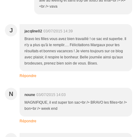
allé au feeling et sans trop de souci au final<br /> A+
<br /> vava
J
jacqline02
03/07/2015 14:39
Bravo les filles vous avez bien travaillé ! ce sac est superbe. Il
n'y a plus qu'à le remplir..... Félicitations Margaux pour tes
résultats et bonnes vacances ! Je viens toujours sur ce blog
avec plaisir, il respire le bonheur. Belle journée ainsi qu'aux
brodeuses, prenez bien soin de vous. Bises.
Répondre
N
noune
03/07/2015 14:03
MAGNIFIQUE, il est super ton sac<br /> BRAVO les filles<br />
bon<br /> week end
Répondre