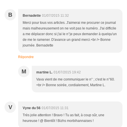
B
Bernadette
01/07/2015 11:32
Merci pour tous vos articles. J'aimerai me procurer ce journal
mais malheureusement on ne voit pas le numéro. J'ai difficile
a me déplacer donc si j'ai le n°je peux demander à quelqu'un
de me le ramener. D'avance un grand merci.<br /> Bonne
journée. Bernadette
Répondre
M
martine L.
01/07/2015 19:42
Vava vient de me communiquer le n° ; c'est le n°60.
<br /> Bonne soirée, cordialement, Martine L.
V
Vyne du 56
01/07/2015 11:31
Très jolie attention ! Bravo ! Tu as fait, à coup sûr, une
heureuse ! @ Bientôt ! Bizhs morbihannaises !