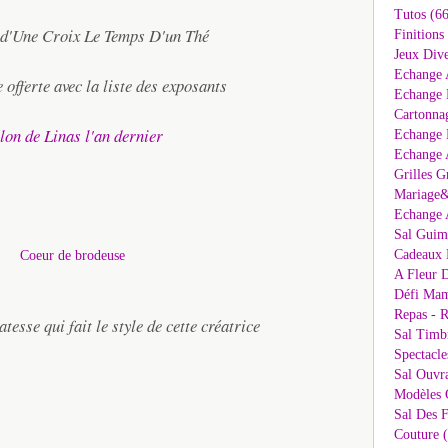
Tutos (66
e d'Une Croix Le Temps D'un Thé
Finitions
Jeux Dive
Echange 
e offerte avec la liste des exposants
Echange 
Cartonna
lon de Linas l'an dernier
Echange D
Echange 
Grilles G
Mariage&
Echange 
Sal Guima
Cadeaux 
A Fleur D
Défi Mam
Repas - R
tesse qui fait le style de cette créatrice
Sal Timb
Spectacle
Sal Ouvr
Modèles G
Sal Des F
Couture 