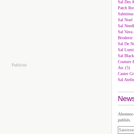
Sal Des 
Patch Ros
Salminus
Sal Noel 
Sal Needl
Sal Vava 
Broderie 
Sal De N
Sal Lumi
Sal Blac
Couture 
Publicité
Atc (5)
Casier Gr
Sal Ateli
News
Abonnez-v
publiés.