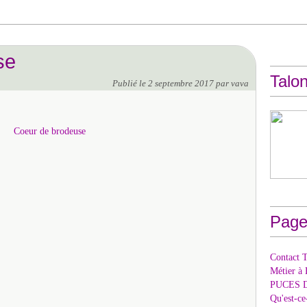
se
Talon
Publié le
2 septembre 2017
par vava
Page
Contact T
Métier à 
PUCES 
Qu'est-c