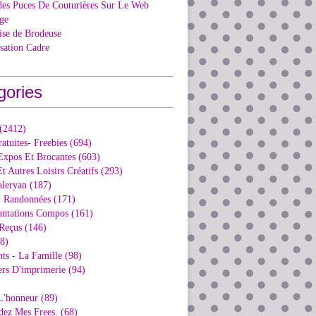
des Puces De Couturières Sur Le Web
ge
ise de Brodeuse
isation Cadre
gories
 (2412)
ratuites- Freebies (694)
Expos Et Brocantes (603)
t Autres Loisirs Créatifs (293)
aleryan (187)
- Randonnées (171)
antations Compos (161)
Reçus (146)
98)
ts - La Famille (98)
ers D'imprimerie (94)
L'honneur (89)
dez Mes Frees. (68)