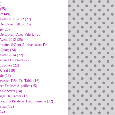
)
 (55)
rs (49)
Avent 2011 2012 (27)
De L'avent 2013 (26)
ge (26)
e L'avant Avec Valérie (26)
Avent 2012 (25)
ratuites &Quot;Anniversaires De
Quot; (24)
Avent 2014 (22)
uve Et Violette (22)
Envoyés (22)
e Sal (19)
ie (17)
ecette- Déco De Table (16)
rée De Mes Aiguilles (15)
s-Concerts (14)
ages De Dames (13)
ratuits Broderie Traditionnelle (12)
rises (12)
(12)