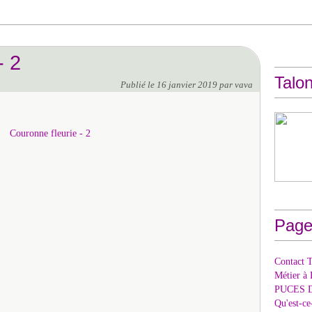
- 2
Talon
Publié le
16 janvier 2019
par vava
Page
Contact T
Métier à 
PUCES 
Qu'est-c