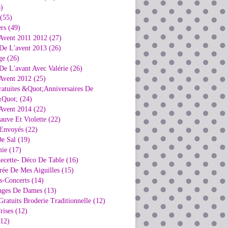
)
 (55)
rs (49)
Avent 2011 2012 (27)
De L'avent 2013 (26)
ge (26)
e L'avant Avec Valérie (26)
Avent 2012 (25)
ratuites &Quot;Anniversaires De
Quot; (24)
Avent 2014 (22)
uve Et Violette (22)
Envoyés (22)
e Sal (19)
ie (17)
ecette- Déco De Table (16)
rée De Mes Aiguilles (15)
s-Concerts (14)
ages De Dames (13)
ratuits Broderie Traditionnelle (12)
rises (12)
(12)