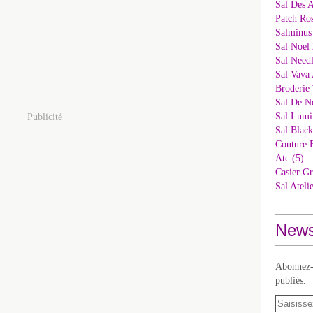
Sal Des 
Patch Ros
Salminus
Sal Noel 
Sal Needl
Sal Vava 
Broderie 
Sal De N
Sal Lumi
Publicité
Sal Blac
Couture 
Atc (5)
Casier Gr
Sal Ateli
News
Abonnez-v
publiés.