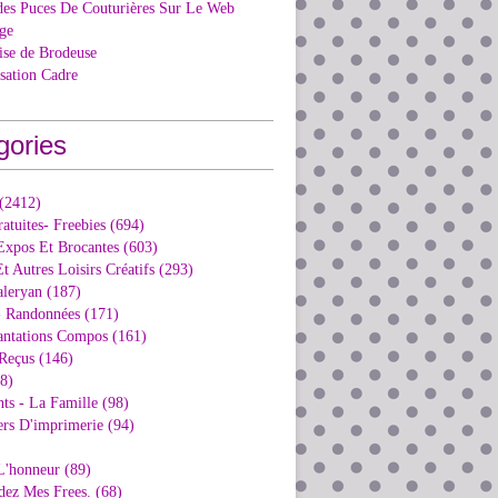
des Puces De Couturières Sur Le Web
ge
ise de Brodeuse
isation Cadre
gories
 (2412)
ratuites- Freebies (694)
Expos Et Brocantes (603)
t Autres Loisirs Créatifs (293)
aleryan (187)
- Randonnées (171)
antations Compos (161)
Reçus (146)
98)
ts - La Famille (98)
ers D'imprimerie (94)
L'honneur (89)
dez Mes Frees. (68)