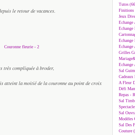
Tutos (66
epuis le retour de vacances.
Finitions
Jeux Dive
Echange 
Echange 
Cartonna
Echange D
Echange 
Grilles G
Mariage&
Echange 
s très compliquée à broder,
Sal Guima
Cadeaux 
is atteint la moitié de la couronne au point de croix
A Fleur D
Défi Mam
Repas - R
Sal Timb
Spectacle
Sal Ouvr
Modèles G
Sal Des F
Couture 