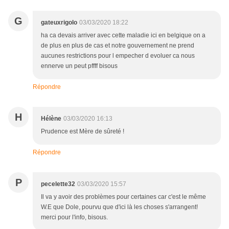
G
gateuxrigolo
03/03/2020 18:22
ha ca devais arriver avec cette maladie ici en belgique on a
de plus en plus de cas et notre gouvernement ne prend
aucunes restrictions pour l empecher d evoluer ca nous
ennerve un peut pffff bisous
Répondre
H
Hélène
03/03/2020 16:13
Prudence est Mère de sûreté !
Répondre
P
pecelette32
03/03/2020 15:57
Il va y avoir des problèmes pour certaines car c'est le même
W.E que Dole, pourvu que d'ici là les choses s'arrangent!
merci pour l'info, bisous.