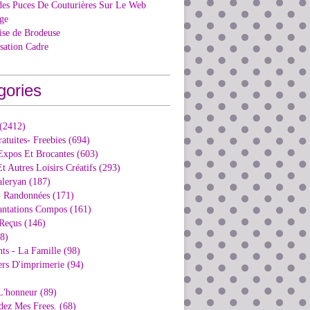
des Puces De Couturières Sur Le Web
ge
ise de Brodeuse
isation Cadre
gories
 (2412)
ratuites- Freebies (694)
Expos Et Brocantes (603)
t Autres Loisirs Créatifs (293)
aleryan (187)
- Randonnées (171)
antations Compos (161)
Reçus (146)
98)
ts - La Famille (98)
ers D'imprimerie (94)
L'honneur (89)
dez Mes Frees. (68)