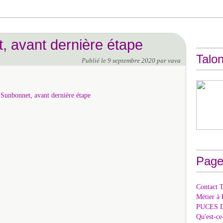
, avant dernière étape
Talon
Publié le
9 septembre 2020
par vava
Page
Contact T
Métier à 
PUCES 
Qu'est-c