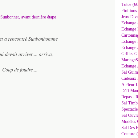
Tutos (66
Finitions
Jeux Dive
Echange 
Echange 
Cartonna
et a rencontré Sunbonhomme
Echange D
Echange 
ui devait arriver.... arriva,
Grilles G
Mariage&
Echange 
Coup de foudre....
Sal Guima
Cadeaux 
A Fleur D
Défi Mam
Repas - R
Sal Timb
Spectacle
Sal Ouvr
Modèles G
Sal Des F
Couture 