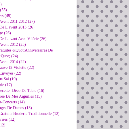
)
 (55)
rs (49)
Avent 2011 2012 (27)
De L'avent 2013 (26)
ge (26)
e L'avant Avec Valérie (26)
Avent 2012 (25)
ratuites &Quot;Anniversaires De
Quot; (24)
Avent 2014 (22)
uve Et Violette (22)
Envoyés (22)
e Sal (19)
ie (17)
ecette- Déco De Table (16)
rée De Mes Aiguilles (15)
s-Concerts (14)
ages De Dames (13)
ratuits Broderie Traditionnelle (12)
rises (12)
(12)