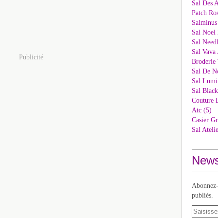
Sal Des 
Patch Ros
Salminus
Sal Noel 
Sal Needl
Sal Vava 
Publicité
Broderie 
Sal De N
Sal Lumi
Sal Blac
Couture 
Atc (5)
Casier Gr
Sal Ateli
News
Abonnez-v
publiés.