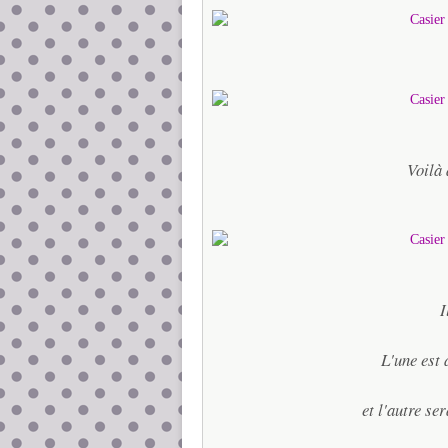
Voilà 
I
L'une est 
et l'autre s