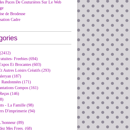
des Puces De Couturières Sur Le Web
ge
ise de Brodeuse
isation Cadre
gories
 (2412)
ratuites- Freebies (694)
Expos Et Brocantes (603)
t Autres Loisirs Créatifs (293)
aleryan (187)
- Randonnées (171)
antations Compos (161)
Reçus (146)
98)
ts - La Famille (98)
ers D'imprimerie (94)
L'honneur (89)
dez Mes Frees. (68)