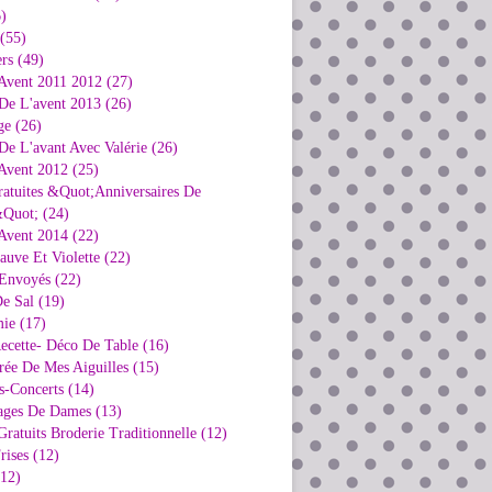
)
 (55)
rs (49)
Avent 2011 2012 (27)
De L'avent 2013 (26)
ge (26)
e L'avant Avec Valérie (26)
Avent 2012 (25)
ratuites &Quot;Anniversaires De
Quot; (24)
Avent 2014 (22)
uve Et Violette (22)
Envoyés (22)
e Sal (19)
ie (17)
ecette- Déco De Table (16)
rée De Mes Aiguilles (15)
s-Concerts (14)
ages De Dames (13)
ratuits Broderie Traditionnelle (12)
rises (12)
(12)