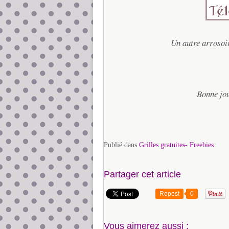
Un autre arrosoir
Bonne jou
Publié dans
Grilles gratuites- Freebies
Partager cet article
Repost
0
Vous aimerez aussi :