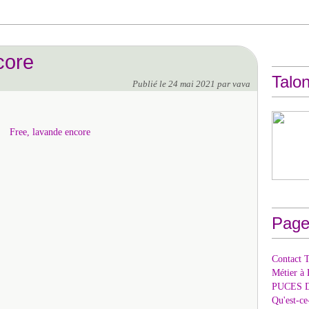
core
Talon
Publié le
24 mai 2021
par vava
Page
Contact T
Métier à 
PUCES 
Qu'est-c