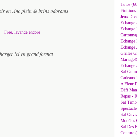
Tutos (66
oir en zinc plein de brins odorants
Finitions
Jeux Dive
Echange 
Echange 
Cartonna
Echange D
Echange 
charger ici en grand format
Grilles G
Mariage&
Echange 
Sal Guima
Cadeaux 
A Fleur D
Défi Mam
Repas - R
Sal Timb
Spectacle
Sal Ouvr
Modèles G
Sal Des F
Couture 