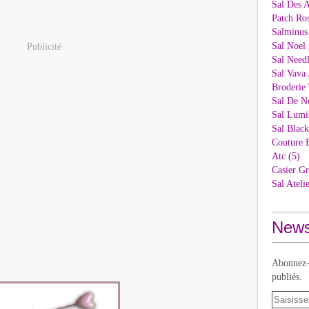
Sal Des 
Patch Ros
Salminus
Sal Noel 
Publicité
Sal Needl
Sal Vava 
Broderie 
Sal De N
Sal Lumi
Sal Blac
Couture 
Atc (5)
Casier Gr
Sal Ateli
News
Abonnez-v
publiés.