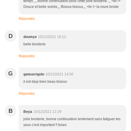
temps ,,, Bonne continuation pour cette jolie broderie ,,, <br />
Douce et belle soirée,,, Bisous bisous,,, <br /> la mure brode
Répondre
D
doumye
10/12/2021 18:12
belle broderie
Répondre
G
gateuxrigolo
10/12/2021 14:50
il est deja bien beau bisous
Répondre
B
Beya
10/12/2021 12:29
jolie broderie, bonne continuation lentement sans fatiguer tes
yeux c'est important !! bises