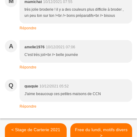
M
mamichat
10/12/2021 07:55
très jolie broderie ! il y a des couleurs plus difficile à broder ,
un peu ton sur ton !<br /> bons préparatifs<br /> bisous
Répondre
A
amelie1976
10/12/2021 07:06
C'est très joli<br /> belle journée
Répondre
Q
quaquie
10/12/2021 05:52
J'aime beaucoup ces petites maisons de CCN
Répondre
< Stage de Carterie 2021
Free du lundi, motifs divers
>