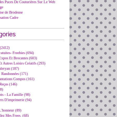
des Puces De Couturières Sur Le Web
ge
ise de Brodeuse
isation Cadre
gories
 (2412)
ratuites- Freebies (694)
Expos Et Brocantes (603)
t Autres Loisirs Créatifs (293)
aleryan (187)
- Randonnées (171)
antations Compos (161)
Reçus (146)
98)
ts - La Famille (98)
ers D'imprimerie (94)
L'honneur (89)
dez Mes Frees. (68)