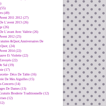
)
 (55)
rs (49)
Avent 2011 2012 (27)
De L'avent 2013 (26)
ge (26)
e L'avant Avec Valérie (26)
Avent 2012 (25)
ratuites &Quot;Anniversaires De
Quot; (24)
Avent 2014 (22)
uve Et Violette (22)
Envoyés (22)
e Sal (19)
ie (17)
ecette- Déco De Table (16)
rée De Mes Aiguilles (15)
s-Concerts (14)
ages De Dames (13)
ratuits Broderie Traditionnelle (12)
rises (12)
(12)