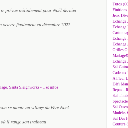
Tutos (66
érie prévue initialement pour Noël dernier
Finitions
Jeux Dive
Echange 
en oeuvre finalement en décembre 2022
Echange 
Cartonna
Echange D
Echange 
Grilles G
Mariage&
Echange 
Sal Guima
Cadeaux 
A Fleur D
Défi Mam
Repas - R
Sal Timb
Spectacle
son se monte au village du Père Noël
Sal Ouvr
Modèles G
Sal Des F
 où il range son traîneau
Couture 