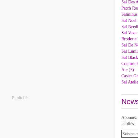
Sal Des 
Patch Ros
Salminus
Sal Noel 
Sal Needl
Sal Vava 
Broderie 
Sal De N
Sal Lumi
Sal Blac
Couture 
Atc (5)
Casier Gr
Sal Ateli
Publicité
News
Abonnez-v
publiés.