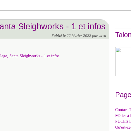
anta Sleighworks - 1 et infos
Talon
Publié le
22 février 2022
par vava
Page
Contact T
Métier à 
PUCES 
Qu'est-c