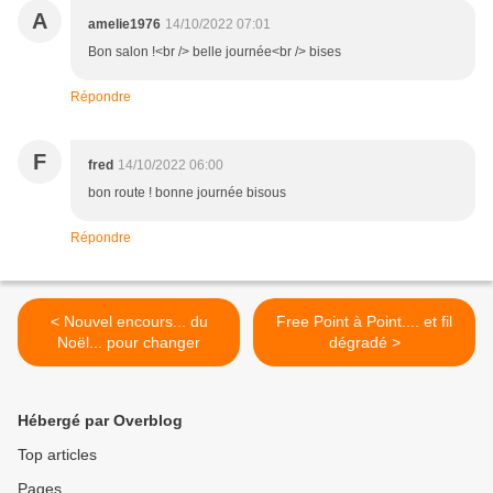
A
amelie1976
14/10/2022 07:01
Bon salon !<br /> belle journée<br /> bises
Répondre
F
fred
14/10/2022 06:00
bon route ! bonne journée bisous
Répondre
< Nouvel encours... du
Free Point à Point.... et fil
Noël... pour changer
dégradé >
Hébergé par Overblog
Top articles
Pages