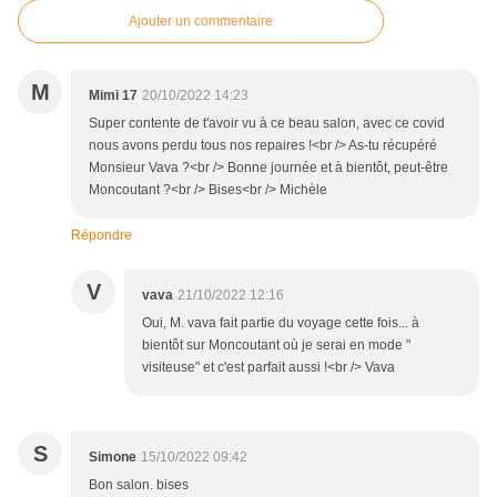
Ajouter un commentaire
M
Mimi 17
20/10/2022 14:23
Super contente de t'avoir vu à ce beau salon, avec ce covid
nous avons perdu tous nos repaires !<br /> As-tu récupéré
Monsieur Vava ?<br /> Bonne journée et à bientôt, peut-être
Moncoutant ?<br /> Bises<br /> Michèle
Répondre
V
vava
21/10/2022 12:16
Oui, M. vava fait partie du voyage cette fois... à
bientôt sur Moncoutant où je serai en mode "
visiteuse" et c'est parfait aussi !<br /> Vava
S
Simone
15/10/2022 09:42
Bon salon. bises