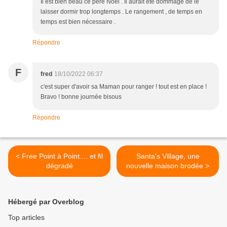
Il est bien beau ce père Noël . Il aurait été dommage de le
laisser dormir trop longtemps . Le rangement , de temps en
temps est bien nécessaire .
Répondre
F
fred
18/10/2022 06:37
c'est super d'avoir sa Maman pour ranger ! tout est en place !
Bravo ! bonne journée bisous
Répondre
< Free Point à Point.... et fil
Santa's Village, une
dégradé
nouvelle maison brodée >
Hébergé par Overblog
Top articles