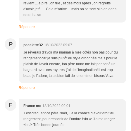
revient ...le pire , on trie , et des mois après , on regrette
d'avoir jeté .... Cela m'arrive ....mais on se sent si bien dans
notre bazar ...... .
Répondre
P
pecelette32
18/10/2022 09:07
Je rêverais d'avoir ma maman à mes côtés non pas pour du
rangement car je suis plutôt du style ordonnée mais pour le
plaisir de l'avoir encore, ton père nono me fait penser à un
bagnard avec ces rayures, j'ai de l'imagination! il est trop
beau je l'adore, tu as bien fait de le terminer, bisous Vava.
Répondre
F
France mc
18/10/2022 09:01
Il est craquant ce père Noël, il a la chance d’avoir droit au
rangement, pour ressortir de l’ombre !<br /> J’aime ranger......
<br /> Très bonne journée.