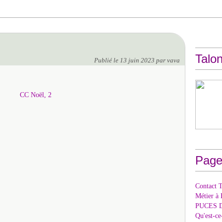
Talon
Publié le
13 juin 2023
par vava
Page
Contact T
Métier à 
PUCES 
Qu'est-c