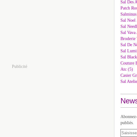
Sal Des 
Patch Ros
Salminus
Sal Noel 
Sal Needl
Sal Vava 
Broderie 
Sal De N
Sal Lumi
Sal Blac
Couture 
Publicité
Atc (5)
Casier Gr
Sal Ateli
News
Abonnez-v
publiés.