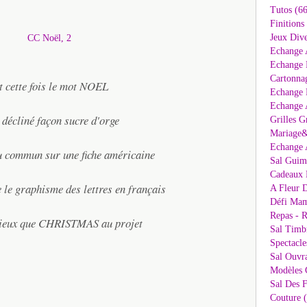
Tutos (66
Finitions
Jeux Dive
Echange 
Echange 
Cartonna
t cette fois le mot NOEL
Echange D
Echange 
 décliné façon sucre d'orge
Grilles G
Mariage&
Echange 
u commun sur une fiche américaine
Sal Guima
Cadeaux 
 le graphisme des lettres en français
A Fleur D
Défi Mam
Repas - R
mieux que CHRISTMAS au projet
Sal Timb
Spectacle
Sal Ouvr
Modèles G
Sal Des F
Couture 