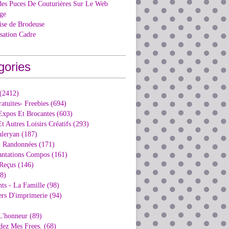
des Puces De Couturières Sur Le Web
ge
ise de Brodeuse
isation Cadre
gories
 (2412)
ratuites- Freebies (694)
Expos Et Brocantes (603)
t Autres Loisirs Créatifs (293)
aleryan (187)
- Randonnées (171)
antations Compos (161)
Reçus (146)
98)
ts - La Famille (98)
ers D'imprimerie (94)
L'honneur (89)
dez Mes Frees. (68)