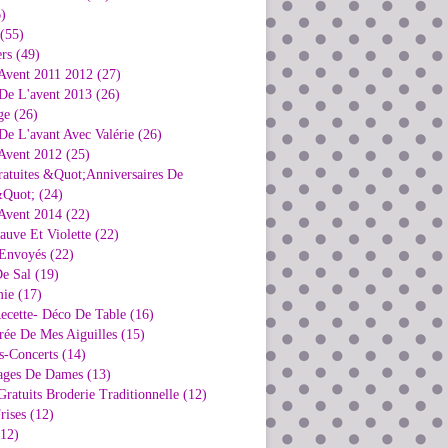
)
 (55)
rs (49)
Avent 2011 2012 (27)
De L'avent 2013 (26)
ge (26)
e L'avant Avec Valérie (26)
Avent 2012 (25)
ratuites &Quot;Anniversaires De
Quot; (24)
Avent 2014 (22)
uve Et Violette (22)
Envoyés (22)
e Sal (19)
ie (17)
ecette- Déco De Table (16)
rée De Mes Aiguilles (15)
s-Concerts (14)
ages De Dames (13)
ratuits Broderie Traditionnelle (12)
rises (12)
(12)