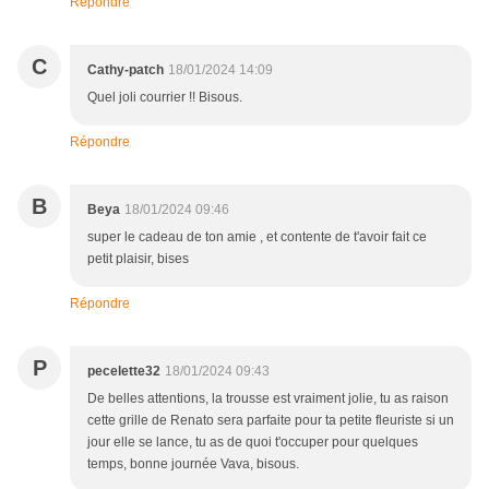
Répondre
C
Cathy-patch
18/01/2024 14:09
Quel joli courrier !! Bisous.
Répondre
B
Beya
18/01/2024 09:46
super le cadeau de ton amie , et contente de t'avoir fait ce
petit plaisir, bises
Répondre
P
pecelette32
18/01/2024 09:43
De belles attentions, la trousse est vraiment jolie, tu as raison
cette grille de Renato sera parfaite pour ta petite fleuriste si un
jour elle se lance, tu as de quoi t'occuper pour quelques
temps, bonne journée Vava, bisous.