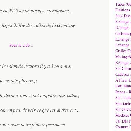
Tutos (66
ue en 2025 au printemps, en automne...
Finitions
Jeux Dive
Echange 
 disponibilité des salles de la commune
Echange 
Cartonna
Echange D
Echange 
Grilles G
Mariage&
Echange 
 le salon de Pexiora il y a 3 ou 4 ans,
Sal Guima
Cadeaux 
je ne sais plus trop,
A Fleur D
Défi Mam
Repas - R
le dernier jour étant toujours plus calme,
Sal Timb
Spectacle
ter un peu, de voir ce que les autres ont ,
Sal Ouvr
Modèles G
Sal Des F
tenter pour notre plaisir personnel
Couture 