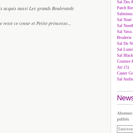
Sal Des 
vais acquis aussi Les grands Boulevards
Patch Ros
Salminus
Sal Noel 
e reste ce coeur et Petite princesse...
Sal Needl
Sal Vava 
Broderie 
Sal De N
Sal Lumi
Sal Blac
Couture 
Atc (5)
Casier Gr
Sal Ateli
News
Abonnez-v
publiés.