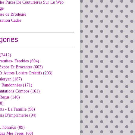
des Puces De Couturières Sur Le Web
ge
ise de Brodeuse
isation Cadre
gories
 (2412)
ratuites- Freebies (694)
Expos Et Brocantes (603)
t Autres Loisirs Créatifs (293)
aleryan (187)
- Randonnées (171)
antations Compos (161)
Reçus (146)
98)
ts - La Famille (98)
ers D'imprimerie (94)
L'honneur (89)
dez Mes Frees. (68)