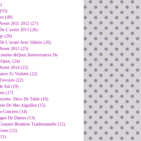
)
 (55)
rs (49)
Avent 2011 2012 (27)
De L'avent 2013 (26)
ge (26)
e L'avant Avec Valérie (26)
Avent 2012 (25)
ratuites &Quot;Anniversaires De
Quot; (24)
Avent 2014 (22)
uve Et Violette (22)
Envoyés (22)
e Sal (19)
ie (17)
ecette- Déco De Table (16)
rée De Mes Aiguilles (15)
s-Concerts (14)
ages De Dames (13)
ratuits Broderie Traditionnelle (12)
rises (12)
(12)