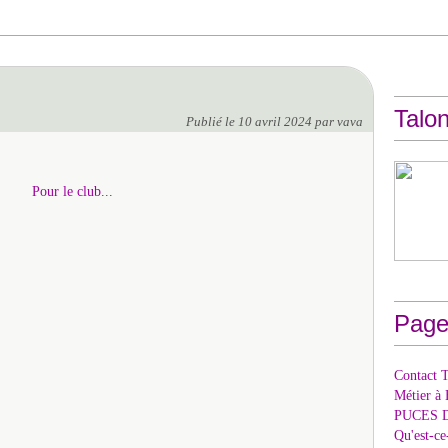
Talon
Publié le
10 avril 2024
par vava
Page
Contact T
Métier à 
PUCES 
Qu'est-c