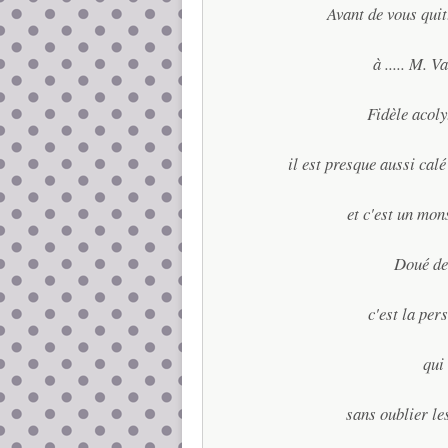
Avant de vous quit
à ..... M. V
Fidèle acoly
il est presque aussi calé
et c'est un mons
Doué de 
c'est la per
qui
sans oublier le