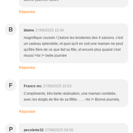
Répondre
B
blume
27/08/2025 10:34
magnifique coussin ! j'adore les broderies des 4 saisons. c'est
un cadeau splendide, et quoi qu'il en soit une maman ne peut
qu'être fière de ce que fait sa fille, et encore plus quand c'est
réussi !<br /> belle journée
Répondre
F
France mc
27/08/2025 10:03
Compliments, très belle réalisation, une maman comblée,
avec les doigts de fée de sa fifille…….<br /> Bonne journée,
Répondre
P
pecelette32
27/08/2025 09:50