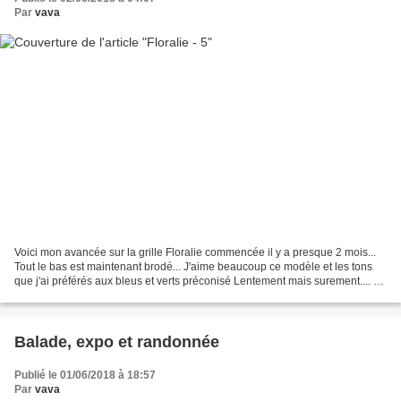
Par
vava
Voici mon avancée sur la grille Floralie commencée il y a presque 2 mois...
Tout le bas est maintenant brodé... J'aime beaucoup ce modèle et les tons
que j'ai préférés aux bleus et verts préconisé Lentement mais surement.... ça
avance.... A bientôt pour...
Balade, expo et randonnée
Publié le 01/06/2018 à 18:57
Par
vava