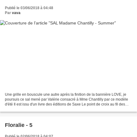
Publié le 03/06/2018 à 04:48
Par
vava
Une grille en bouscule une autre après la finition de la bannière LOVE, je
poursuis ce sal mené par Valérie consacré à Mme Chantilly par ce modèle
d'été Il est issu d'un livre des éditions de Saxe Le point de croix au fil des
saisons Un régal pour cette...
Floralie - 5
Publié le 02/06/2018 à 04:07