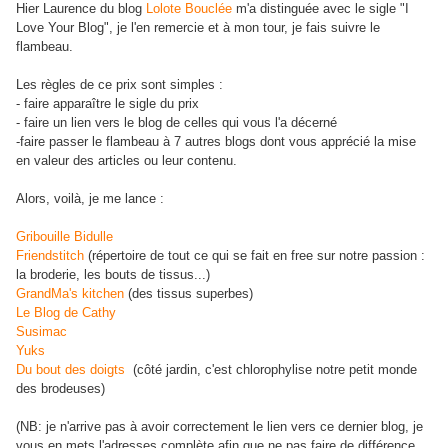
Hier Laurence du blog
Lolote Bouclée
m'a distinguée avec le sigle "I
Love Your Blog", je l'en remercie et à mon tour, je fais suivre le
flambeau.
Les règles de ce prix sont simples :
- faire apparaître le sigle du prix
- faire un lien vers le blog de celles qui vous l'a décerné
-faire passer le flambeau à 7 autres blogs dont vous apprécié la mise
en valeur des articles ou leur contenu.
Alors, voilà, je me lance :
Gribouille Bidulle
Friendstitch
(répertoire de tout ce qui se fait en free sur notre passion :
la broderie, les bouts de tissus...)
GrandMa's kitchen
(des tissus superbes)
Le Blog de Cathy
Susimac
Yuks
Du bout des doigts
(côté jardin, c'est chlorophylise notre petit monde
des brodeuses)
(NB: je n'arrive pas à avoir correctement le lien vers ce dernier blog, je
vous en mets l'adresses complète afin que ne pas faire de différence