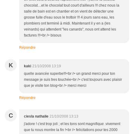
chocolat....et le chocolat tout court d'ailleurs !!! chez nous la
salle de bain est en chantier et on vient de détecter une
grosse fuite d'eau sous le trottoir !!! 4 jours sans eau, les
plombiers ont terminé à midi. Maintenant il y en a (les
veinards) qui attendent "les canards", nous ont attend les
factures !!!<br /> bisous
Répondre
K
kaki
21/10/2008 13:19
quelle avancée superbe!!!<br /> un grand merci pour ton
message je suis tres touchée<br /> c'est toujours avec plaisir
que je visite ton blog<br /> merci merci
Répondre
C
ciesla nathalie
21/10/2008 13:13
j'adore ! c'est trop joli ; et les tons sont magnifique .vivement
que tu nous montre la fin !<br /> felicitations pour tes 2000