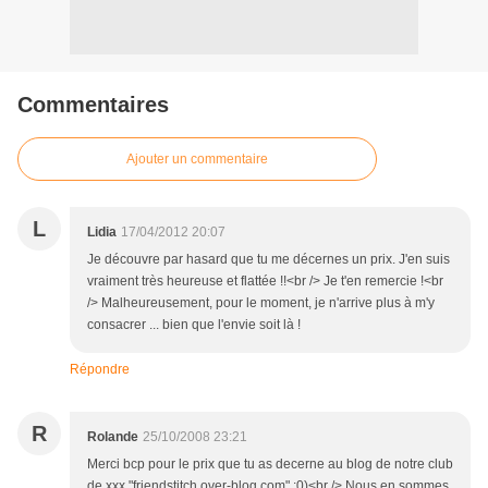
Commentaires
Ajouter un commentaire
L
Lidia
17/04/2012 20:07
Je découvre par hasard que tu me décernes un prix. J'en suis
vraiment très heureuse et flattée !!<br /> Je t'en remercie !<br
/> Malheureusement, pour le moment, je n'arrive plus à m'y
consacrer ... bien que l'envie soit là !
Répondre
R
Rolande
25/10/2008 23:21
Merci bcp pour le prix que tu as decerne au blog de notre club
de xxx "friendstitch.over-blog.com" :0)<br /> Nous en sommes