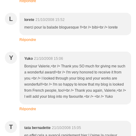
Répondre
L
lorete
21/10/2008 15:52
merci pour la balade bloguesque !!<br /> bibi<br /> lorete
Répondre
Y
Yuko
21/10/2008 15:06
Bonjour Valerie,<br /> Thank you SO much for giving me such
a wonderful award!<br /> I'm very honored to receive it from
you.<br /> I looked through your blog and your works are
wonderful!!<br /> I'm so happy to know that my blog is looked
from French people, too!<br /> Thank you again, Valerie,<br />
I will add your blog into my favourite.<br /> <br /> Yuko
Répondre
T
tata bernadette
21/10/2008 15:05
en effet cela a avancé rapidement hier ! j'aime la couleur