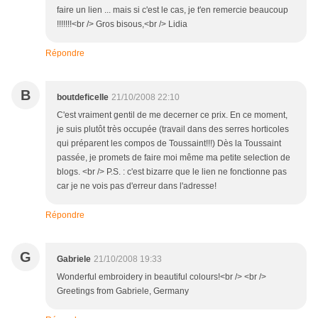
faire un lien ... mais si c'est le cas, je t'en remercie beaucoup
!!!!!!!<br /> Gros bisous,<br /> Lidia
Répondre
B
boutdeficelle
21/10/2008 22:10
C'est vraiment gentil de me decerner ce prix. En ce moment,
je suis plutôt très occupée (travail dans des serres horticoles
qui préparent les compos de Toussaint!!!) Dès la Toussaint
passée, je promets de faire moi même ma petite selection de
blogs. <br /> P.S. : c'est bizarre que le lien ne fonctionne pas
car je ne vois pas d'erreur dans l'adresse!
Répondre
G
Gabriele
21/10/2008 19:33
Wonderful embroidery in beautiful colours!<br /> <br />
Greetings from Gabriele, Germany