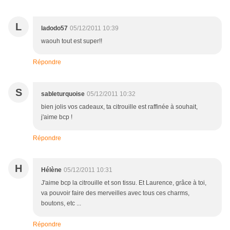
L
ladodo57
05/12/2011 10:39
waouh tout est super!!
Répondre
S
sableturquoise
05/12/2011 10:32
bien jolis vos cadeaux, ta citrouille est raffinée à souhait,
j'aime bcp !
Répondre
H
Hélène
05/12/2011 10:31
J'aime bcp la citrouille et son tissu. Et Laurence, grâce à toi,
va pouvoir faire des merveilles avec tous ces charms,
boutons, etc ...
Répondre