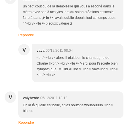
un petit coucou de la demoiselle qui vous a escorté dans le
métro avec ses 3 acolytes lors du salon créations et savoir-
faire à paris ;)<br /> j'avais oublié depuis tout ce temps oups
^^<br /> <br /> bisouxx valérie ;)
Répondre
V
vava
06/12/2011 08:04
<br /> <br /> alors, il était bon le champagne de
Charlie !!<br /> <br /> <br /> Merci pour l'escorte bien
sympathique , A+<br /> <br /> <br /> vava<br /> <br />
<br /> <br />
V
valybr♥de
05/12/2011 18:12
Oh là là qu'elle est belle, et les boutons wouaouuuh !<br />
bisous
Répondre