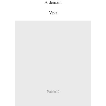
A demain
Vava
Publicité