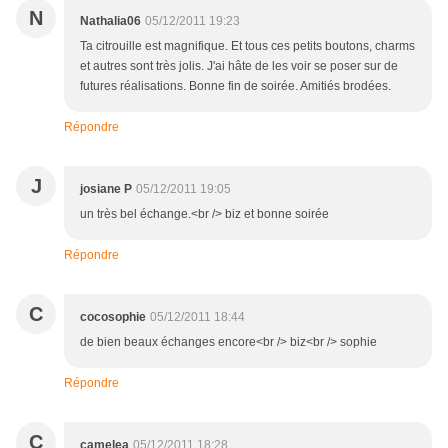
N
Nathalia06
05/12/2011 19:23
Ta citrouille est magnifique. Et tous ces petits boutons, charms
et autres sont très jolis. J'ai hâte de les voir se poser sur de
futures réalisations. Bonne fin de soirée. Amitiés brodées.
Répondre
J
josiane P
05/12/2011 19:05
un très bel échange.<br /> biz et bonne soirée
Répondre
C
cocosophie
05/12/2011 18:44
de bien beaux échanges encore<br /> biz<br /> sophie
Répondre
C
camelea
05/12/2011 18:28