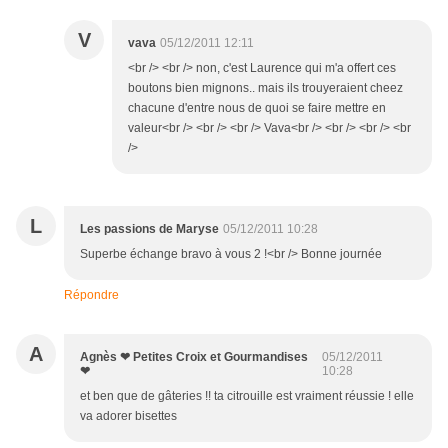
V
vava
05/12/2011 12:11
<br /> <br /> non, c'est Laurence qui m'a offert ces
boutons bien mignons.. mais ils trouyeraient cheez
chacune d'entre nous de quoi se faire mettre en
valeur<br /> <br /> <br /> Vava<br /> <br /> <br /> <br
/>
L
Les passions de Maryse
05/12/2011 10:28
Superbe échange bravo à vous 2 !<br /> Bonne journée
Répondre
A
Agnès ❤ Petites Croix et Gourmandises
05/12/2011
❤
10:28
et ben que de gâteries !! ta citrouille est vraiment réussie ! elle
va adorer bisettes