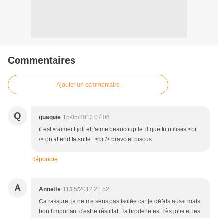
Commentaires
Ajouter un commentaire
Q
quaquie
15/05/2012 07:06
il est vraiment joli et j'aime beaucoup le fil que tu utilises.<br
/> on attend la suite...<br /> bravo et bisous
Répondre
A
Annette
11/05/2012 21:52
Ca rassure, je ne me sens pas isolée car je défais aussi mais
bon l'important c'est le résultat. Ta broderie est très jolie et les