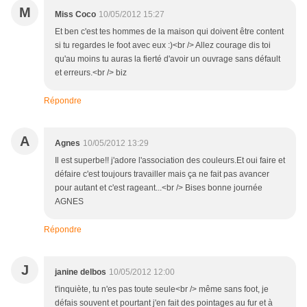
M
Miss Coco
10/05/2012 15:27
Et ben c'est tes hommes de la maison qui doivent être content
si tu regardes le foot avec eux :)<br /> Allez courage dis toi
qu'au moins tu auras la fierté d'avoir un ouvrage sans défault
et erreurs.<br /> biz
Répondre
A
Agnes
10/05/2012 13:29
Il est superbe!! j'adore l'association des couleurs.Et oui faire et
défaire c'est toujours travailler mais ça ne fait pas avancer
pour autant et c'est rageant...<br /> Bises bonne journée
AGNES
Répondre
J
janine delbos
10/05/2012 12:00
t'inquiète, tu n'es pas toute seule<br /> même sans foot, je
défais souvent et pourtant j'en fait des pointages au fur et à