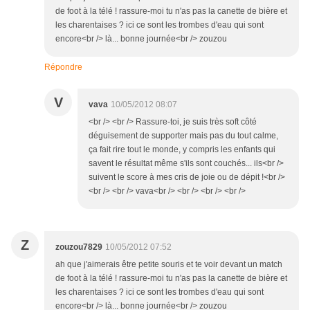
de foot à la télé ! rassure-moi tu n'as pas la canette de bière et
les charentaises ? ici ce sont les trombes d'eau qui sont
encore<br /> là... bonne journée<br /> zouzou
Répondre
V
vava
10/05/2012 08:07
<br /> <br /> Rassure-toi, je suis très soft côté
déguisement de supporter mais pas du tout calme,
ça fait rire tout le monde, y compris les enfants qui
savent le résultat même s'ils sont couchés... ils<br />
suivent le score à mes cris de joie ou de dépit !<br />
<br /> <br /> vava<br /> <br /> <br /> <br />
Z
zouzou7829
10/05/2012 07:52
ah que j'aimerais être petite souris et te voir devant un match
de foot à la télé ! rassure-moi tu n'as pas la canette de bière et
les charentaises ? ici ce sont les trombes d'eau qui sont
encore<br /> là... bonne journée<br /> zouzou