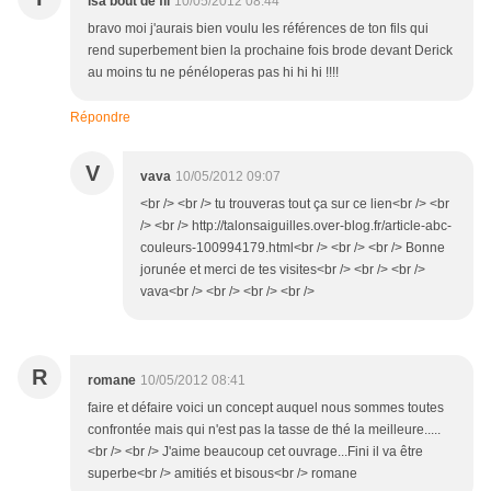
isa bout de fil
10/05/2012 08:44
bravo moi j'aurais bien voulu les références de ton fils qui
rend superbement bien la prochaine fois brode devant Derick
au moins tu ne pénéloperas pas hi hi hi !!!!
Répondre
V
vava
10/05/2012 09:07
<br /> <br /> tu trouveras tout ça sur ce lien<br /> <br
/> <br /> http://talonsaiguilles.over-blog.fr/article-abc-
couleurs-100994179.html<br /> <br /> <br /> Bonne
jorunée et merci de tes visites<br /> <br /> <br />
vava<br /> <br /> <br /> <br />
R
romane
10/05/2012 08:41
faire et défaire voici un concept auquel nous sommes toutes
confrontée mais qui n'est pas la tasse de thé la meilleure.....
<br /> <br /> J'aime beaucoup cet ouvrage...Fini il va être
superbe<br /> amitiés et bisous<br /> romane