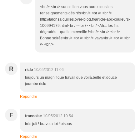
<br /> <br /> sur ce lien vous aurez tous les
renseignements désirés<br /> <br /> <br />
http://talonsaiguilles.over-blog.fr/article-abc-couleurs-
100994179.html<br /> <br /> <br /> Ah... les fils
dégradés... quelle merveille !<br /> <br /> <br />
Bonne soirée<br /> <br /> <br /> vava<br /> <br /> <br
/> <br />
R
riclo
10/05/2012 11:06
toujours un magnifique travail que voilà.belle et douce
journée.riclo
Répondre
F
francoise
10/05/2012 10:54
très joli ! bravo a toi ! bisous
Répondre