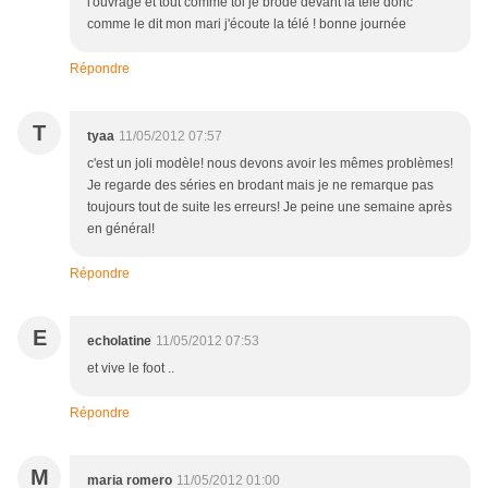
l'ouvrage et tout comme toi je brode devant la télé donc
comme le dit mon mari j'écoute la télé ! bonne journée
Répondre
T
tyaa
11/05/2012 07:57
c'est un joli modèle! nous devons avoir les mêmes problèmes!
Je regarde des séries en brodant mais je ne remarque pas
toujours tout de suite les erreurs! Je peine une semaine après
en général!
Répondre
E
echolatine
11/05/2012 07:53
et vive le foot ..
Répondre
M
maria romero
11/05/2012 01:00