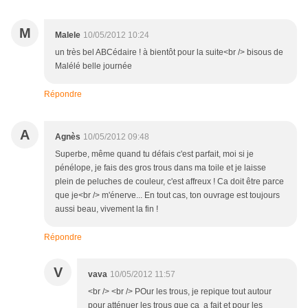
M
Malele
10/05/2012 10:24
un très bel ABCédaire ! à bientôt pour la suite<br /> bisous de
Malélé belle journée
Répondre
A
Agnès
10/05/2012 09:48
Superbe, même quand tu défais c'est parfait, moi si je
pénélope, je fais des gros trous dans ma toile et je laisse
plein de peluches de couleur, c'est affreux ! Ca doit être parce
que je<br /> m'énerve... En tout cas, ton ouvrage est toujours
aussi beau, vivement la fin !
Répondre
V
vava
10/05/2012 11:57
<br /> <br /> POur les trous, je repique tout autour
pour atténuer les trous que ça a fait et pour les