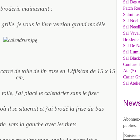
Sal Des 
broderie maintenant :
Patch Ros
Salminus
Sal Noel 
grille, je vous la livre version grand modèle.
Sal Needl
Sal Vava 
Broderie 
Sal De N
Sal Lumi
Sal Blac
Couture 
arré de toile de lin rose en 12fils/cm de 15 x 15
Atc (5)
cm,
Casier Gr
Sal Ateli
 toile, j'ai placé le calendrier sans le fixer
News
où il se situerait et j'ai brodé la frise du bas
Abonnez-v
tie vers la gauche avec les tirets
publiés.
se pour encadrer mon angle de calendrier.