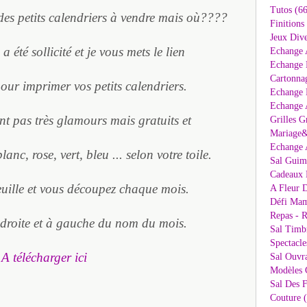
Tutos (66
 des petits calendriers à vendre mais où????
Finitions
Jeux Dive
été sollicité et je vous mets le lien
Echange 
Echange 
Cartonna
pour imprimer vos petits calendriers.
Echange D
Echange 
ont pas très glamours mais gratuits et
Grilles G
Mariage&
Echange 
nc, rose, vert, bleu ... selon votre toile.
Sal Guima
Cadeaux 
euille et vous découpez chaque mois.
A Fleur D
Défi Mam
Repas - R
 droite et à gauche du nom du mois.
Sal Timb
Spectacle
A télécharger ici
Sal Ouvr
Modèles G
Sal Des F
Couture 