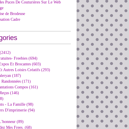
des Puces De Couturières Sur Le Web
ge
ise de Brodeuse
isation Cadre
gories
 (2412)
ratuites- Freebies (694)
Expos Et Brocantes (603)
t Autres Loisirs Créatifs (293)
aleryan (187)
- Randonnées (171)
antations Compos (161)
Reçus (146)
98)
ts - La Famille (98)
ers D'imprimerie (94)
L'honneur (89)
dez Mes Frees. (68)