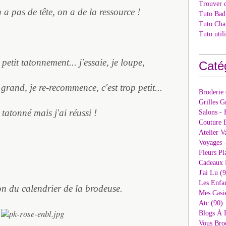
Trouver 
 pas de tête, on a de la ressource !
Tuto Bad
Tuto Cha
Tuto util
petit tatonnement... j'essaie, je loupe,
Caté
grand, je re-recommence, c'est trop petit...
Broderie
Grilles G
i tatonné mais j'ai réussi !
Salons - 
Couture E
Atelier V
Voyages 
Fleurs Pl
Cadeaux 
J'ai Lu (
Les Enfan
on du calendrier de la brodeuse.
Mes Casi
Atc (90)
Blogs À 
Vous Bro