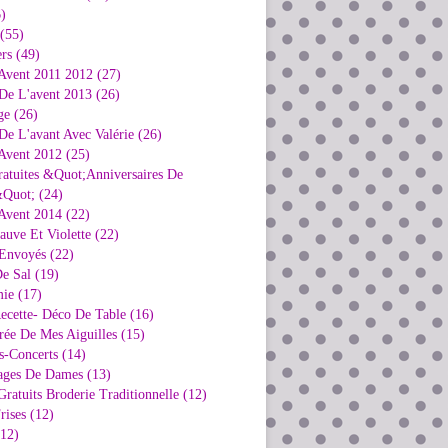
)
 (55)
rs (49)
Avent 2011 2012 (27)
De L'avent 2013 (26)
ge (26)
e L'avant Avec Valérie (26)
Avent 2012 (25)
ratuites &Quot;Anniversaires De
Quot; (24)
Avent 2014 (22)
uve Et Violette (22)
Envoyés (22)
e Sal (19)
ie (17)
ecette- Déco De Table (16)
rée De Mes Aiguilles (15)
s-Concerts (14)
ages De Dames (13)
ratuits Broderie Traditionnelle (12)
rises (12)
(12)