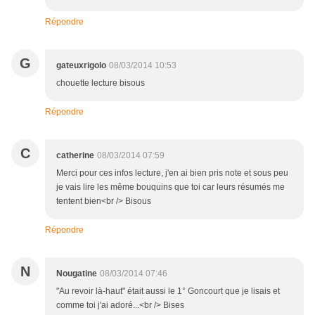
Répondre
G
gateuxrigolo
08/03/2014 10:53
chouette lecture bisous
Répondre
C
catherine
08/03/2014 07:59
Merci pour ces infos lecture, j'en ai bien pris note et sous peu
je vais lire les même bouquins que toi car leurs résumés me
tentent bien<br /> Bisous
Répondre
N
Nougatine
08/03/2014 07:46
"Au revoir là-haut" était aussi le 1° Goncourt que je lisais et
comme toi j'ai adoré...<br /> Bises