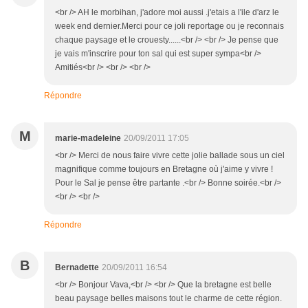
<br /> AH le morbihan, j'adore moi aussi .j'etais a l'ile d'arz le
week end dernier.Merci pour ce joli reportage ou je reconnais
chaque paysage et le crouesty......<br /> <br /> Je pense que
je vais m'inscrire pour ton sal qui est super sympa<br />
Amitiés<br /> <br /> <br />
Répondre
M
marie-madeleine
20/09/2011 17:05
<br /> Merci de nous faire vivre cette jolie ballade sous un ciel
magnifique comme toujours en Bretagne où j'aime y vivre !
Pour le Sal je pense être partante .<br /> Bonne soirée.<br />
<br /> <br />
Répondre
B
Bernadette
20/09/2011 16:54
<br /> Bonjour Vava,<br /> <br /> Que la bretagne est belle
beau paysage belles maisons tout le charme de cette région.