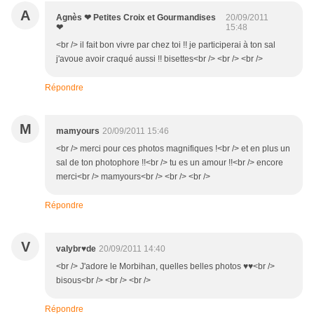
A
Agnès ❤ Petites Croix et Gourmandises
20/09/2011
❤
15:48
<br /> il fait bon vivre par chez toi !! je participerai à ton sal
j'avoue avoir craqué aussi !! bisettes<br /> <br /> <br />
Répondre
M
mamyours
20/09/2011 15:46
<br /> merci pour ces photos magnifiques !<br /> et en plus un
sal de ton photophore !!<br /> tu es un amour !!<br /> encore
merci<br /> mamyours<br /> <br /> <br />
Répondre
V
valybr♥de
20/09/2011 14:40
<br /> J'adore le Morbihan, quelles belles photos ♥♥<br />
bisous<br /> <br /> <br />
Répondre