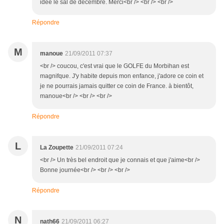
idée le sal de décembre. Merci<br /> <br /> <br />
Répondre
M
manoue
21/09/2011 07:37
<br /> coucou, c'est vrai que le GOLFE du Morbihan est
magnifque. J'y habite depuis mon enfance, j'adore ce coin et
je ne pourrais jamais quitter ce coin de France. à bientôt,
manoue<br /> <br /> <br />
Répondre
L
La Zoupette
21/09/2011 07:24
<br /> Un très bel endroit que je connais et que j'aime<br />
Bonne journée<br /> <br /> <br />
Répondre
N
nath66
21/09/2011 06:27