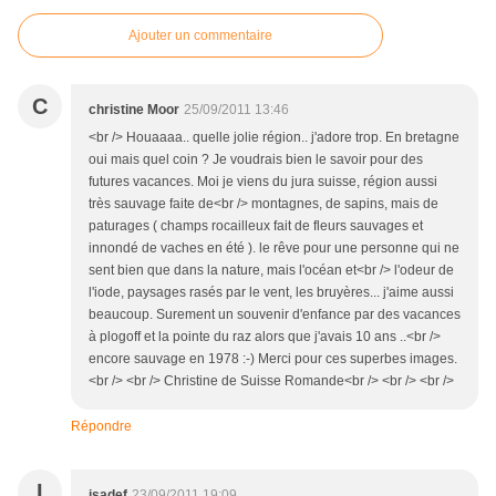
Ajouter un commentaire
C
christine Moor
25/09/2011 13:46
<br /> Houaaaa.. quelle jolie région.. j'adore trop. En bretagne
oui mais quel coin ? Je voudrais bien le savoir pour des
futures vacances. Moi je viens du jura suisse, région aussi
très sauvage faite de<br /> montagnes, de sapins, mais de
paturages ( champs rocailleux fait de fleurs sauvages et
innondé de vaches en été ). le rêve pour une personne qui ne
sent bien que dans la nature, mais l'océan et<br /> l'odeur de
l'iode, paysages rasés par le vent, les bruyères... j'aime aussi
beaucoup. Surement un souvenir d'enfance par des vacances
à plogoff et la pointe du raz alors que j'avais 10 ans ..<br />
encore sauvage en 1978 :-) Merci pour ces superbes images.
<br /> <br /> Christine de Suisse Romande<br /> <br /> <br />
Répondre
I
isadef
23/09/2011 19:09