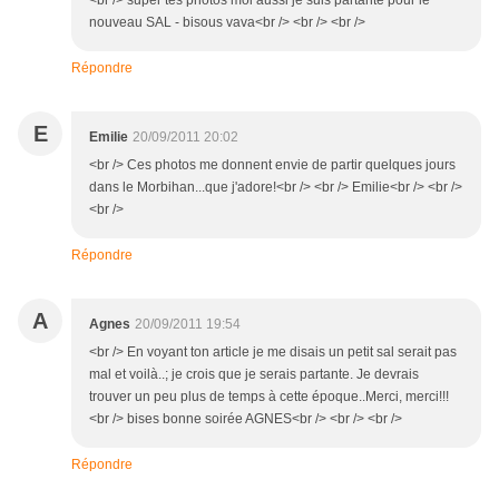
<br /> super tes photos moi aussi je suis partante pour le
nouveau SAL - bisous vava<br /> <br /> <br />
Répondre
E
Emilie
20/09/2011 20:02
<br /> Ces photos me donnent envie de partir quelques jours
dans le Morbihan...que j'adore!<br /> <br /> Emilie<br /> <br />
<br />
Répondre
A
Agnes
20/09/2011 19:54
<br /> En voyant ton article je me disais un petit sal serait pas
mal et voilà..; je crois que je serais partante. Je devrais
trouver un peu plus de temps à cette époque..Merci, merci!!!
<br /> bises bonne soirée AGNES<br /> <br /> <br />
Répondre