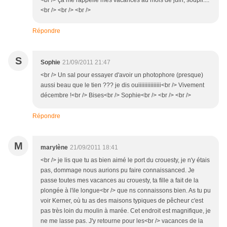
<br /> ça me rappelle mes vacances au mois de juin, soupir....
<br /> <br /> <br />
Répondre
S
Sophie
21/09/2011 21:47
<br /> Un sal pour essayer d'avoir un photophore (presque)
aussi beau que le tien ??? je dis ouiiiiiiiiiiiiiii<br /> Vivement
décembre !<br /> Bises<br /> Sophie<br /> <br /> <br />
Répondre
M
marylène
21/09/2011 18:41
<br /> je lis que tu as bien aimé le port du crouesty, je n'y étais
pas, dommage nous aurions pu faire connaissanced. Je
passe toutes mes vacances au crouesty, ta fille a fait de la
plongée à l'ile longue<br /> que ns connaissons bien. As tu pu
voir Kerner, où tu as des maisons typiques de pêcheur c'est
pas très loin du moulin à marée. Cet endroit est magnifique, je
ne me lasse pas. J'y retourne pour les<br /> vacances de la