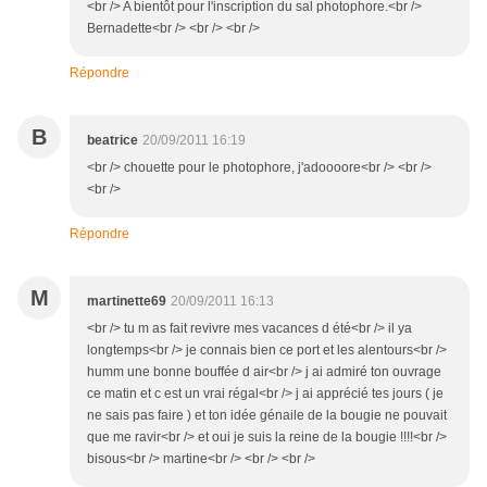
<br /> A bientôt pour l'inscription du sal photophore.<br />
Bernadette<br /> <br /> <br />
Répondre
B
beatrice
20/09/2011 16:19
<br /> chouette pour le photophore, j'adoooore<br /> <br />
<br />
Répondre
M
martinette69
20/09/2011 16:13
<br /> tu m as fait revivre mes vacances d été<br /> il ya
longtemps<br /> je connais bien ce port et les alentours<br />
humm une bonne bouffée d air<br /> j ai admiré ton ouvrage
ce matin et c est un vrai régal<br /> j ai apprécié tes jours ( je
ne sais pas faire ) et ton idée génaile de la bougie ne pouvait
que me ravir<br /> et oui je suis la reine de la bougie !!!!<br />
bisous<br /> martine<br /> <br /> <br />