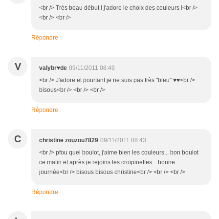
<br /> Très beau début ! j'adore le choix des couleurs !<br />
<br /> <br />
Répondre
V
valybr♥de
09/11/2011 08:49
<br /> J'adore et pourtant je ne suis pas très "bleu" ♥♥<br />
bisous<br /> <br /> <br />
Répondre
C
christine zouzou7829
09/11/2011 08:43
<br /> pfou quel boulot, j'aime bien les couleurs... bon boulot
ce matin et après je rejoins les croipinettes... bonne
journée<br /> bisous bisous christine<br /> <br /> <br />
Répondre