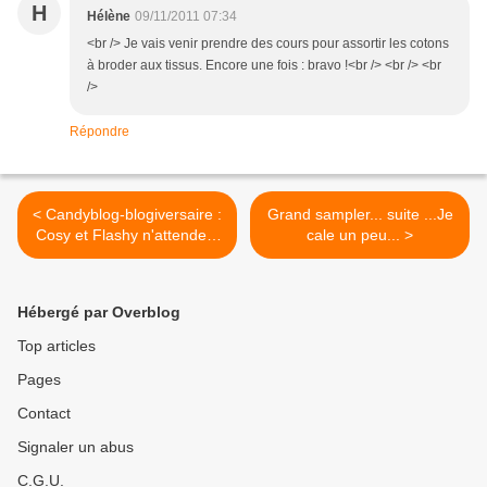
H
Hélène
09/11/2011 07:34
<br /> Je vais venir prendre des cours pour assortir les cotons
à broder aux tissus. Encore une fois : bravo !<br /> <br /> <br
/>
Répondre
< Candyblog-blogiversaire :
Grand sampler... suite ...Je
Cosy et Flashy n'attendent
cale un peu... >
que vous !
Hébergé par Overblog
Top articles
Pages
Contact
Signaler un abus
C.G.U.