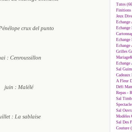
Tutos (66
Finitions
Jeux Dive
Echange 
 Pénélope crux del punto
Echange 
Cartonna
Echange D
Echange 
Grilles G
ai : Cenroussillon
Mariage&
Echange 
Sal Guima
Cadeaux 
A Fleur D
juin : Malélé
Défi Mam
Repas - R
Sal Timb
Spectacle
Sal Ouvr
uillet : La sablaise
Modèles G
Sal Des F
Couture 