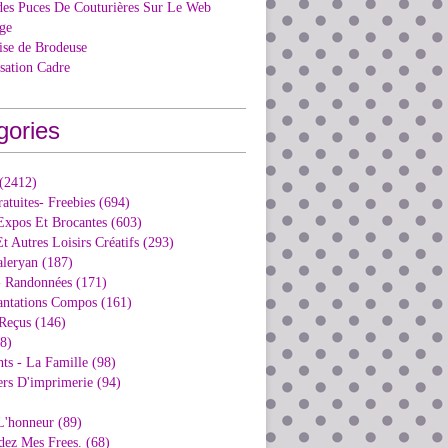
des Puces De Couturières Sur Le Web
ge
ise de Brodeuse
isation Cadre
gories
 (2412)
ratuites- Freebies (694)
Expos Et Brocantes (603)
t Autres Loisirs Créatifs (293)
aleryan (187)
- Randonnées (171)
antations Compos (161)
Reçus (146)
98)
ts - La Famille (98)
ers D'imprimerie (94)
L'honneur (89)
dez Mes Frees. (68)