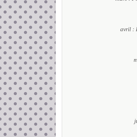
avril :
m
j