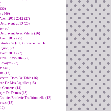
)
 (55)
rs (49)
Avent 2011 2012 (27)
De L'avent 2013 (26)
ge (26)
e L'avant Avec Valérie (26)
Avent 2012 (25)
ratuites &Quot;Anniversaires De
Quot; (24)
Avent 2014 (22)
uve Et Violette (22)
Envoyés (22)
e Sal (19)
ie (17)
ecette- Déco De Table (16)
rée De Mes Aiguilles (15)
s-Concerts (14)
ages De Dames (13)
ratuits Broderie Traditionnelle (12)
rises (12)
(12)