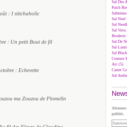
Sal Des 
Patch Ros
oût : I stitchaholic
Salminus
Sal Noel 
Sal Needl
Sal Vava 
Broderie 
re : Un petit Bout de fil
Sal De N
Sal Lumi
Sal Blac
Couture 
Atc (5)
ctobre : Echevette
Casier Gr
Sal Ateli
News
ouzou ma Zouzou de Plomelin
Abonnez-v
publiés.
Au fil des Fleurs de Claudine