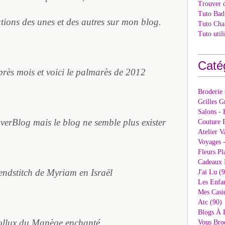
Trouver 
Tuto Bad
tions des unes et des autres sur mon blog.
Tuto Cha
Tuto util
Caté
près mois et voici le palmarès de 2012
Broderie
Grilles G
Salons - 
verBlog mais le blog ne semble plus exister
Couture E
Atelier V
Voyages 
Fleurs Pl
Cadeaux 
iendstitch de Myriam en Israël
J'ai Lu (
Les Enfan
Mes Casi
Atc (90)
Blogs À 
ollux du Manège enchanté
Vous Bro