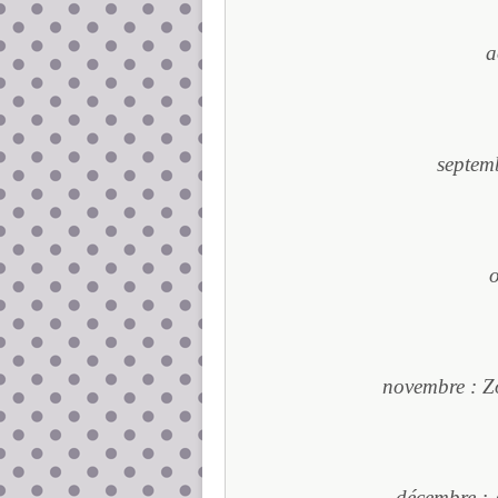
a
septemb
o
novembre : Z
décembre : 