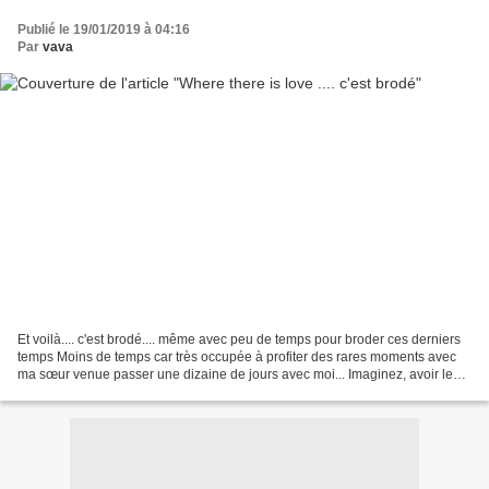
Publié le 19/01/2019 à 04:16
Par
vava
Et voilà.... c'est brodé.... même avec peu de temps pour broder ces derniers
temps Moins de temps car très occupée à profiter des rares moments avec
ma sœur venue passer une dizaine de jours avec moi... Imaginez, avoir le
plaisir d'habiter dans le Var...