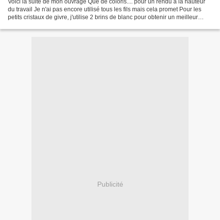
Voici la suite de mon ouvrage Que de coloris.... pour un rendu à la hauteur
du travail Je n'ai pas encore utilisé tous les fils mais cela promet Pour les
petits cristaux de givre, j'utilise 2 brins de blanc pour obtenir un meilleur
contraste et un peu...
Publicité