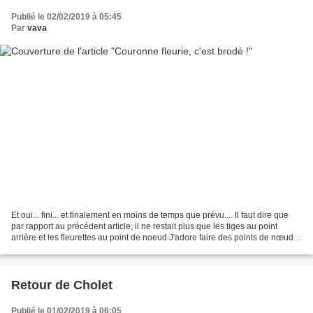
Publié le 02/02/2019 à 05:45
Par
vava
Et oui... fini... et finalement en moins de temps que prévu.... Il faut dire que
par rapport au précédent article, il ne restait plus que les tiges au point
arrière et les fleurettes au point de noeud J'adore faire des points de nœud
et ce motif en sort...
Retour de Cholet
Publié le 01/02/2019 à 06:05