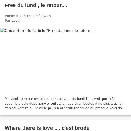
Free du lundi, le retour....
Publié le 21/01/2019 à 04:15
Par
vava
Me voici de retour avec notre rendez-vous du lundi Il est vrai que la fin
décembre et le début janvier ont été un peu chamboulés A ne plus toucher
trop souvent l'aiguille ou le pc, j'en ai perdu l'habitude ou presque Voici donc
une petite grille hivernale A...
Where there is love .... c'est brodé