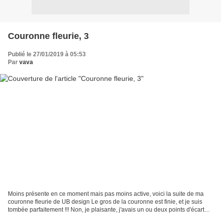
Couronne fleurie, 3
Publié le 27/01/2019 à 05:53
Par
vava
Moins présente en ce moment mais pas moins active, voici la suite de ma
couronne fleurie de UB design Le gros de la couronne est finie, et je suis
tombée parfaitement !!! Non, je plaisante, j'avais un ou deux points d'écart
mais ça ne se voit même pas...