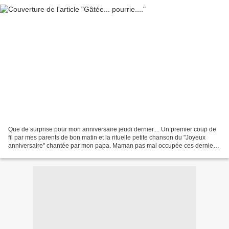
Que de surprise pour mon anniversaire jeudi dernier.... Un premier coup de
fil par mes parents de bon matin et la rituelle petite chanson du "Joyeux
anniversaire" chantée par mon papa. Maman pas mal occupée ces derniers
temps avait peur que son courrier...