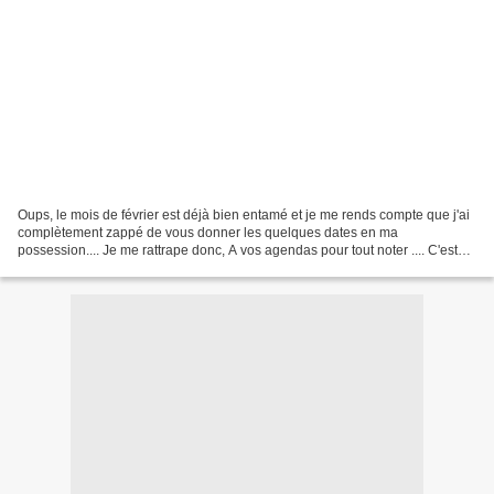
Oups, le mois de février est déjà bien entamé et je me rends compte que j'ai
complètement zappé de vous donner les quelques dates en ma
possession.... Je me rattrape donc, A vos agendas pour tout noter .... C'est
parti : Du 7 au 10 février Salon Tendances...