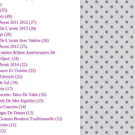
)
 (55)
rs (49)
Avent 2011 2012 (27)
De L'avent 2013 (26)
ge (26)
e L'avant Avec Valérie (26)
Avent 2012 (25)
ratuites &Quot;Anniversaires De
Quot; (24)
Avent 2014 (22)
uve Et Violette (22)
Envoyés (22)
e Sal (19)
ie (17)
ecette- Déco De Table (16)
rée De Mes Aiguilles (15)
s-Concerts (14)
ages De Dames (13)
ratuits Broderie Traditionnelle (12)
rises (12)
(12)