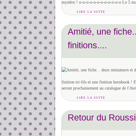
mystère ! o-o-o-o-o-o-o-o-o-o-o-o Le 5 mar
LIRE LA SUITE
Amitié, une fiche
finitions....
finition tri-fils et une finition hornbook ! 
seront prochainement au catalogue de l'Atel
LIRE LA SUITE
Retour du Roussi