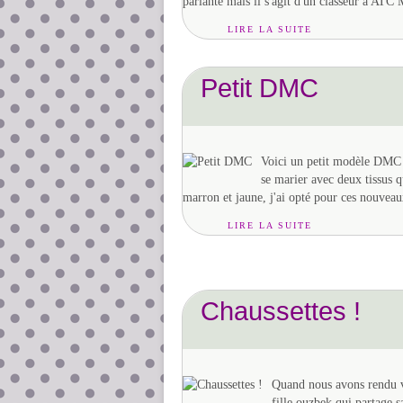
parlante mais il s'agit d'un classeur à ATC 
LIRE LA SUITE
Petit DMC
Voici un petit modèle DMC o
se marier avec deux tissus qu
marron et jaune, j'ai opté pour ces nouvea
LIRE LA SUITE
Chaussettes !
Quand nous avons rendu vi
fille ouzbek qui partage 