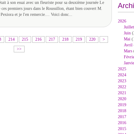
ait à son essai avec un fleuriste pour sa deuxième journée Le
Arch
é ces premiers jours dans le Roussillon, étant bien couvert M.
exiora et je l'en remercie.... Voici donc...
2026
Juillet
Juin
(
2
2
2
2
2
2
2
3
4
5
Mai
(
3
214
215
216
217
218
219
220
>
3
4
5
6
7
8
9
0
0
0
Avril
>>
0
0
0
0
0
0
0
0
0
0
Mars
Févri
Janvi
2025
2024
2023
2022
2021
2020
2019
2018
2017
2016
2015