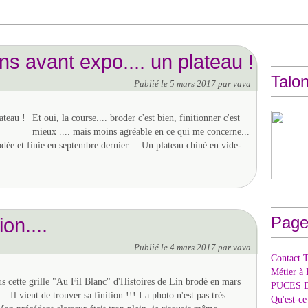
ns avant expo.... un plateau !
Talon
Publié le
5 mars 2017
par vava
Et oui, la course.... broder c'est bien, finitionner c'est
mieux .... mais moins agréable en ce qui me concerne...
ée et finie en septembre dernier.... Un plateau chiné en vide-
Page
ion....
Publié le
4 mars 2017
par vava
Contact T
Métier à 
s cette grille "Au Fil Blanc" d'Histoires de Lin brodé en mars
PUCES 
... Il vient de trouver sa finition !!! La photo n'est pas très
Qu'est-c