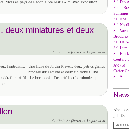
Sal Des 
s Puces en pays de Redon à Ste Marie - 35 avec exposition...
Patch Ros
Salminus
Sal Noel 
Sal Needl
... deux miniatures et deux
Sal Vava 
Broderie 
Sal De N
Sal Lumi
Publié le
28 février 2017
par vava
Sal Blac
Couture 
Atc (5)
Une fiche de Jardin Privé... deux petites grilles
Casier Gr
brodées sur l'amitié et deux finitions ! Une
Sal Ateli
En détail le tri fil : Le hornbook : Des trifils et hornbooks qui
ier...
News
llon
Abonnez-v
publiés.
Publié le
27 février 2017
par vava