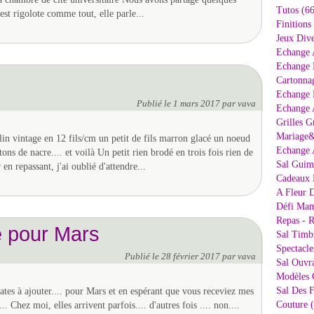
Tutos (66
est rigolote comme tout, elle parle...
Finitions
Jeux Dive
Echange 
Echange 
Cartonna
Echange D
Publié le
1 mars 2017
par vava
Echange 
Grilles G
Mariage&
in vintage en 12 fils/cm un petit de fils marron glacé un noeud
Echange 
ons de nacre.... et voilà Un petit rien brodé en trois fois rien de
Sal Guima
en repassant, j'ai oublié d'attendre...
Cadeaux 
A Fleur D
Défi Mam
Repas - R
e pour Mars
Sal Timb
Spectacle
Publié le
28 février 2017
par vava
Sal Ouvr
Modèles G
Sal Des F
tes à ajouter.... pour Mars et en espérant que vous receviez mes
Couture 
.. Chez moi, elles arrivent parfois.... d'autres fois .... non....