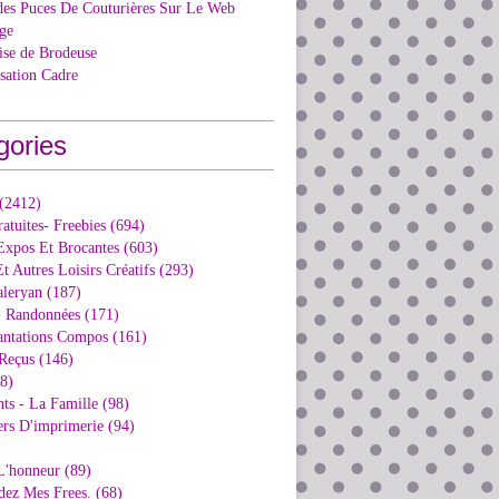
des Puces De Couturières Sur Le Web
ge
ise de Brodeuse
isation Cadre
gories
 (2412)
ratuites- Freebies (694)
Expos Et Brocantes (603)
t Autres Loisirs Créatifs (293)
aleryan (187)
- Randonnées (171)
antations Compos (161)
Reçus (146)
98)
ts - La Famille (98)
ers D'imprimerie (94)
L'honneur (89)
dez Mes Frees. (68)