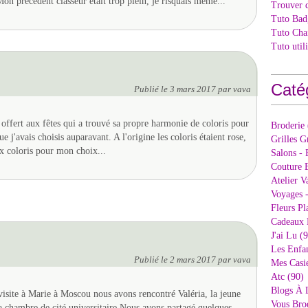
Mon précédent classeur était trop plein, je risquais même...
Trouver 
Tuto Bad
Tuto Cha
Tuto util
Caté
Publié le
3 mars 2017
par vava
ffert aux fêtes qui a trouvé sa propre harmonie de coloris pour
Broderie
e j'avais choisis auparavant. A l'origine les coloris étaient rose,
Grilles G
ux coloris pour mon choix...
Salons - 
Couture E
Atelier V
Voyages 
Fleurs Pl
Cadeaux 
J'ai Lu (
Les Enfan
Publié le
2 mars 2017
par vava
Mes Casi
Atc (90)
Blogs À 
site à Marie à Moscou nous avons rencontré Valéria, la jeune
Vous Bro
sa chambre de cité universitaire Nous avons partagé quelques