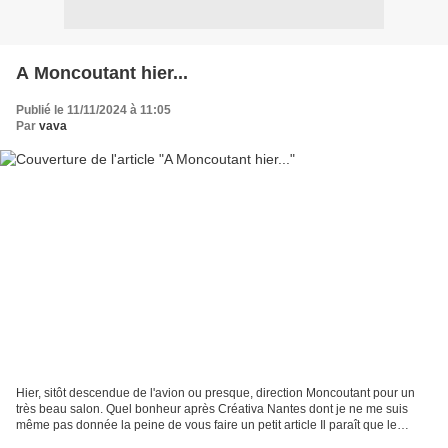
A Moncoutant hier...
Publié le 11/11/2024 à 11:05
Par
vava
Hier, sitôt descendue de l'avion ou presque, direction Moncoutant pour un
très beau salon. Quel bonheur après Créativa Nantes dont je ne me suis
même pas donnée la peine de vous faire un petit article Il paraît que le
samedi avait été très peuplé, le...