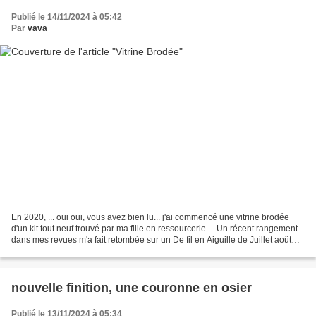
Publié le 14/11/2024 à 05:42
Par
vava
En 2020, ... oui oui, vous avez bien lu... j'ai commencé une vitrine brodée
d'un kit tout neuf trouvé par ma fille en ressourcerie.... Un récent rangement
dans mes revues m'a fait retombée sur un De fil en Aiguille de Juillet août
2008 où la fabrication...
nouvelle finition, une couronne en osier
Publié le 13/11/2024 à 05:34