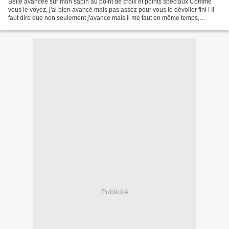
Belle avancée sur mon sapin au point de croix et points spéciaux Comme
vous le voyez, j'ai bien avancé mais pas assez pour vous le dévoiler fini ! Il
faut dire que non seulement j'avance mais il me faut en même temps,
avancer en tenant compte de mes erreurs......
Publicité