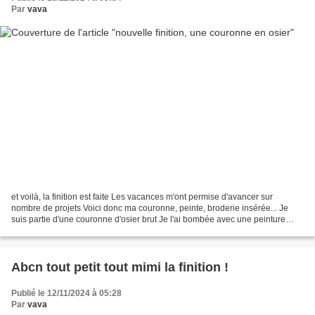
Par
vava
et voilà, la finition est faite Les vacances m'ont permise d'avancer sur
nombre de projets Voici donc ma couronne, peinte, broderie insérée... Je
suis partie d'une couronne d'osier brut Je l'ai bombée avec une peinture
blanche brillante ça rend très bien...
Abcn tout petit tout mimi la finition !
Publié le 12/11/2024 à 05:28
Par
vava