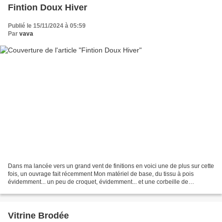
Fintion Doux Hiver
Publié le 15/11/2024 à 05:59
Par
vava
Dans ma lancée vers un grand vent de finitions en voici une de plus sur cette
fois, un ouvrage fait récemment Mon matériel de base, du tissu à pois
évidemment... un peu de croquet, évidemment... et une corbeille de
chocolats qui m'a été offerte l'an dernier...
Vitrine Brodée