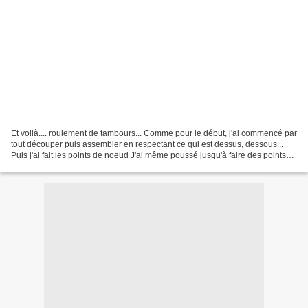
Et voilà.... roulement de tambours... Comme pour le début, j'ai commencé par
tout découper puis assembler en respectant ce qui est dessus, dessous...
Puis j'ai fait les points de noeud J'ai même poussé jusqu'à faire des points
de noeud en blanc sur beige...