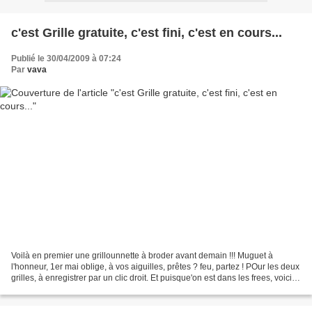
c'est Grille gratuite, c'est fini, c'est en cours...
Publié le 30/04/2009 à 07:24
Par
vava
Voilà en premier une grillounnette à broder avant demain !!! Muguet à
l'honneur, 1er mai oblige, à vos aiguilles, prêtes ? feu, partez ! POur les deux
grilles, à enregistrer par un clic droit. Et puisque'on est dans les frees, voici
une petite réalissation...