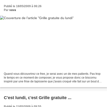
Publié le 18/05/2009 à 06:26
Par
vava
Quand vous découvrirez ce free, je serai avec un de mes patients. Pas trop
le temps en ce moment de composer, je vous propose donc ce biscornu
inspiré par une frise de tapisserie que j'avais croqué vite fait sur un bout de
papier quand nous faisions les...
C'est lundi, c'est Grille gratuite ...
Publié le 11/05/2009 à 09:55