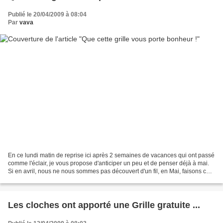
Publié le 20/04/2009 à 08:04
Par
vava
En ce lundi matin de reprise ici après 2 semaines de vacances qui ont passé
comme l'éclair, je vous propose d'anticiper un peu et de penser déjà à mai.
Si en avril, nous ne nous sommes pas découvert d'un fil, en Mai, faisons ce
qui nous plaît et pourquoi...
Les cloches ont apporté une Grille gratuite ...