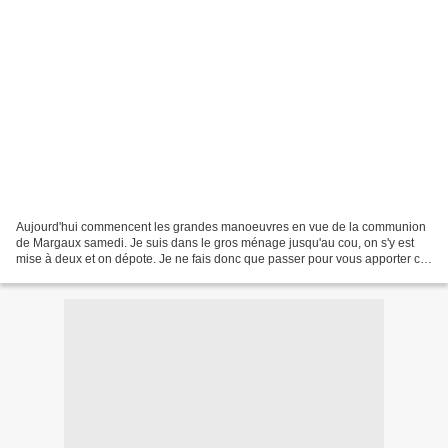
Aujourd'hui commencent les grandes manoeuvres en vue de la communion
de Margaux samedi. Je suis dans le gros ménage jusqu'au cou, on s'y est
mise à deux et on dépote. Je ne fais donc que passer pour vous apporter ce
free qui a pour thème une de mes deux...