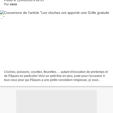
Publié le 12/04/2009 à 08:03
Par
vava
Cloches, poissons, cocottes, fleurettes..... autant d'évocation de printemps et
de Pâques en particulier Voici un petit free en plus, juste pour l'occasion A
tous ceux pour qui Pâques a une petite conotation religieuse, je vous
souhaite de joyeuses Pâques...