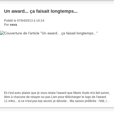
Un award... ça faisait longtemps...
Publié le 07/04/2013 à 14:14
Par
vava
Et c'est avec plaisir que je vous relaie l'award que Marie Aude m'a fait suivre,
libre à chacune de relayer ou pas Lien pour télécharger le logo de l'award
11 infos... si ce n'est pas top secret, je dévoile... Ma saison préférée : l'été, le
soleil, la...