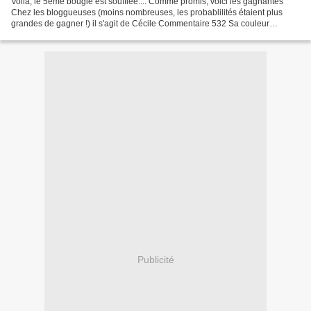
Voilà, le 5ème bougie est soufflée.... Comme promis, voici les gagnantes
Chez les bloggueuses (moins nombreuses, les probablilités étaient plus
grandes de gagner !) il s'agit de Cécile Commentaire 532 Sa couleur
préférée est le rose o-o-o-o-0-0-0-o-o-o-o...
Publicité