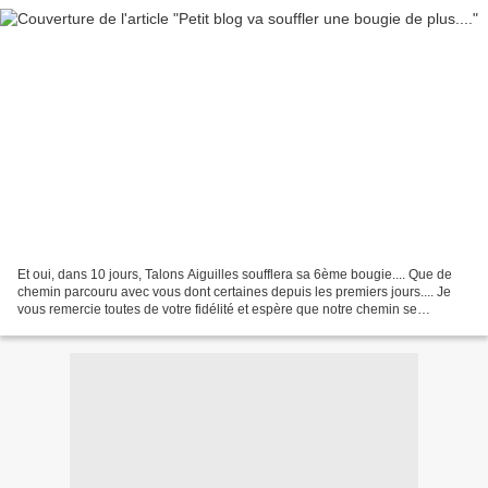
Et oui, dans 10 jours, Talons Aiguilles soufflera sa 6ème bougie.... Que de
chemin parcouru avec vous dont certaines depuis les premiers jours.... Je
vous remercie toutes de votre fidélité et espère que notre chemin se
continuera encore .... J'avoue qu'avec...