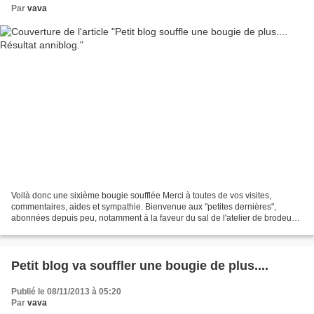
Par
vava
Voilà donc une sixième bougie soufflée Merci à toutes de vos visites,
commentaires, aides et sympathie. Bienvenue aux "petites dernières",
abonnées depuis peu, notamment à la faveur du sal de l'atelier de brodeuse
et de ce tirage au sort. A ce jour, vous...
Petit blog va souffler une bougie de plus....
Publié le 08/11/2013 à 05:20
Par
vava