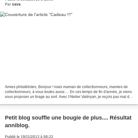
Par
vava
Amies philatélistes, Bonjour ! mais maman de collectionneurs, mamies de
collectionneurs, à vous toutes aussi..... En ces temps de fin d'année, je viens
vous proposer un tirage au sort. Avec l'Atelier Valéryan, je reçois pas mal de
courrier et assez souvent...
Petit blog souffle une bougie de plus.... Résultat
anniblog.
Publié le 19/11/2013 à 08:22