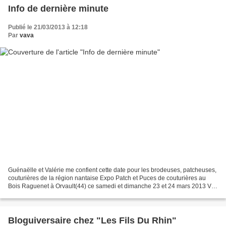
Info de dernière minute
Publié le 21/03/2013 à 12:18
Par
vava
Guénaëlle et Valérie me confient cette date pour les brodeuses, patcheuses,
couturières de la région nantaise Expo Patch et Puces de couturières au
Bois Raguenet à Orvault(44) ce samedi et dimanche 23 et 24 mars 2013 Voir
cet article Ouest-France Peut-être...
Bloguiversaire chez "Les Fils Du Rhin"