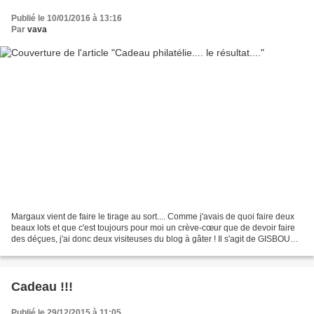
Publié le 10/01/2016 à 13:16
Par
vava
Margaux vient de faire le tirage au sort.... Comme j'avais de quoi faire deux
beaux lots et que c'est toujours pour moi un crève-cœur que de devoir faire
des déçues, j'ai donc deux visiteuses du blog à gâter ! Il s'agit de GISBOUTIS
et GHISLAINE 37 Vous...
Cadeau !!!
Publié le 29/12/2015 à 11:05