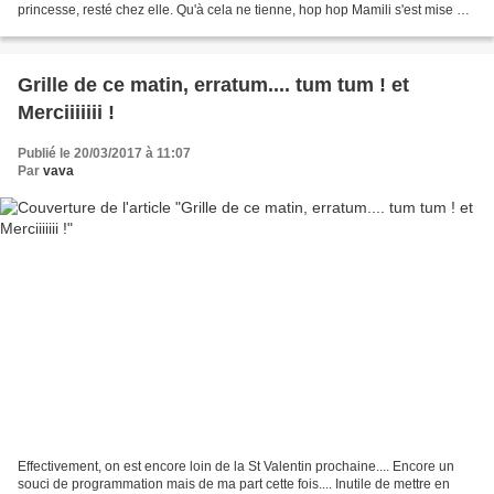
princesse, resté chez elle. Qu'à cela ne tienne, hop hop Mamili s'est mise en
couture et une demi-heure après...
Grille de ce matin, erratum.... tum tum ! et
Merciiiiiii !
Publié le 20/03/2017 à 11:07
Par
vava
Effectivement, on est encore loin de la St Valentin prochaine.... Encore un
souci de programmation mais de ma part cette fois.... Inutile de mettre en