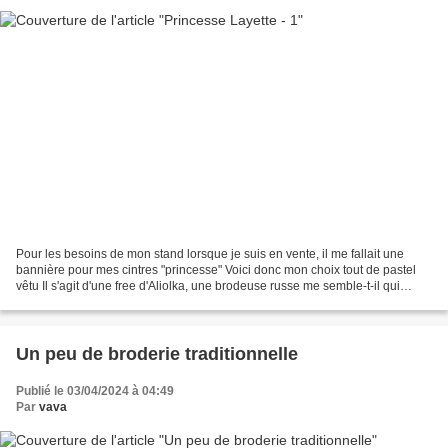
Pour les besoins de mon stand lorsque je suis en vente, il me fallait une
bannière pour mes cintres "princesse" Voici donc mon choix tout de pastel
vêtu Il s'agit d'une free d'Aliolka, une brodeuse russe me semble-t-il qui
propose de jolies grilles gratuites Voulant...
Un peu de broderie traditionnelle
Publié le 03/04/2024 à 04:49
Par
vava