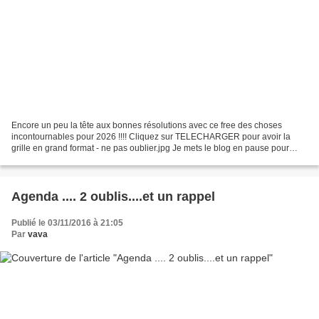
Encore un peu la tête aux bonnes résolutions avec ce free des choses
incontournables pour 2026 !!!! Cliquez sur TELECHARGER pour avoir la
grille en grand format - ne pas oublier.jpg Je mets le blog en pause pour
près de 2 semaines A ce moment de la publication,...
Agenda .... 2 oublis....et un rappel
Publié le 03/11/2016 à 21:05
Par
vava