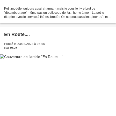
Petit modèle toujours aussi charmant mais je vous le livre brut de
"détambourage" même pas un petit coup de fer... honte à moi ! La petite
étagère avec le service à thé est brodée On ne peut pas s'imaginer qu'il m'a
fallu près de 3 heures pour faire ce...
En Route....
Publié le 24/03/2023 à 05:06
Par
vava