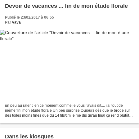
Devoir de vacances ... fin de mon étude florale
Publié le 23/02/2017 à 06:55
Par
vava
un peu au ralenti en ce moment comme je vous l'avais dit.... j'ai tout de
même fini mon étude florale Un peu surprise toujours dès que je brode sur
des toiles moins fines que du 14 fils/cm je me dis qu'au final ça rend plutôt
bien.... Il ne me restait...
Dans les kiosques