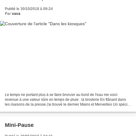
Publié le 30/10/2018 à 09:24
Par
vava
Le temps ne portant plus à se faire bronzer au bord de l'eau me voici
revenue à une valeur sûre en temps de pluie : la broderie En flânant dans
les maisons de la presse j'ai trouvé le dernier Mains et Merveilles Un spécial
Noël Si depuis quelques temps,...
Mini-Pause