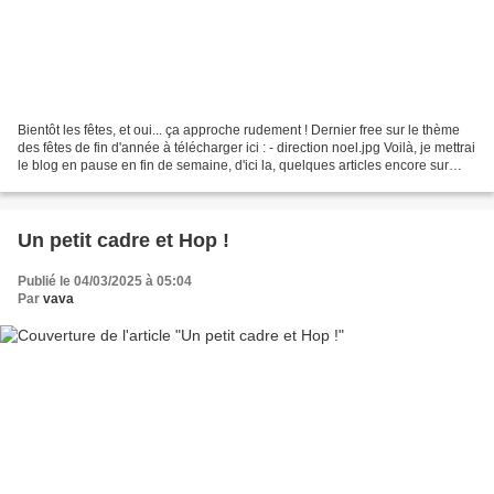
Bientôt les fêtes, et oui... ça approche rudement ! Dernier free sur le thème
des fêtes de fin d'année à télécharger ici : - direction noel.jpg Voilà, je mettrai
le blog en pause en fin de semaine, d'ici la, quelques articles encore sur
mes broderies...
Un petit cadre et Hop !
Publié le 04/03/2025 à 05:04
Par
vava