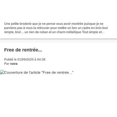
Une petite broderie que je ne pense vous avoir montrée puisque je ne
parviens pas à vous la retrouver pour mettre un lien un cadre en bois tout
simple, brut ... un rien de ruban et un charm métallique Tout simple et
efficace En détail : Cela ne casse...
Free de rentrée...
Publié le 01/09/2025 à 04:38
Par
vava