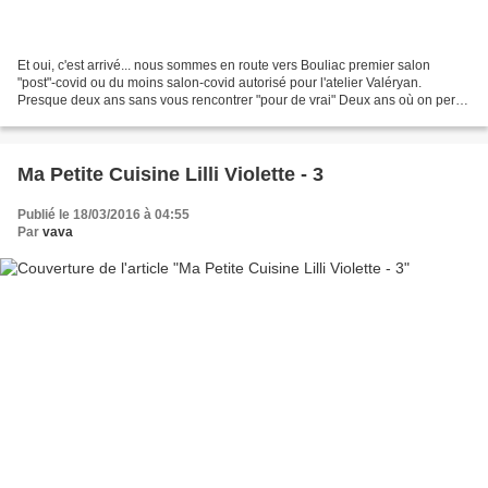
Et oui, c'est arrivé... nous sommes en route vers Bouliac premier salon
"post"-covid ou du moins salon-covid autorisé pour l'atelier Valéryan.
Presque deux ans sans vous rencontrer "pour de vrai" Deux ans où on perd
parfois espoir, où on se dit à quoi...
Ma Petite Cuisine Lilli Violette - 3
Publié le 18/03/2016 à 04:55
Par
vava