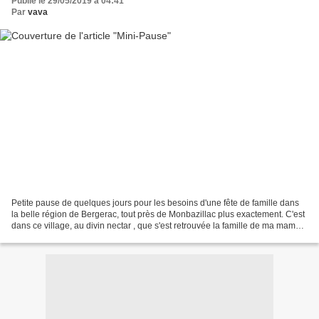
Publié le 29/05/2019 à 04:41
Par
vava
Petite pause de quelques jours pour les besoins d'une fête de famille dans
la belle région de Bergerac, tout près de Monbazillac plus exactement. C'est
dans ce village, au divin nectar , que s'est retrouvée la famille de ma maman
à l'exode de 1940. Certains...