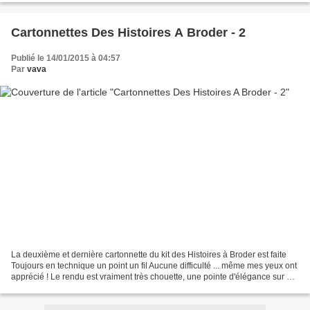
Cartonnettes Des Histoires A Broder - 2
Publié le 14/01/2015 à 04:57
Par
vava
La deuxième et dernière cartonnette du kit des Histoires à Broder est faite
Toujours en technique un point un fil Aucune difficulté ... même mes yeux ont
apprécié ! Le rendu est vraiment très chouette, une pointe d'élégance sur un
ouvrage somme toute...