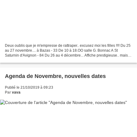
Deux oublis que je m'empresse de rattraper.. excusez moi les filles !!!! Du 25
au 27 novembre.... à Bazas - 33 De 10 à 18.OO salle G. Bonnac A St
Saturnin d'Avignon - 84 Du 26 au 4 décembre... Affiche prestigieuse.. mais
attention les créatrices ne sont...
Agenda de Novembre, nouvelles dates
Publié le 21/10/2019 à 09:23
Par
vava