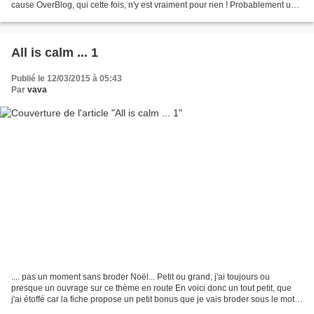
cause OverBlog, qui cette fois, n'y est vraiment pour rien ! Probablement un
article que j'ai déprogrammé...
All is calm ... 1
Publié le 12/03/2015 à 05:43
Par
vava
.... pas un moment sans broder Noël... Petit ou grand, j'ai toujours ou
presque un ouvrage sur ce thème en route En voici donc un tout petit, que
j'ai étoffé car la fiche propose un petit bonus que je vais broder sous le motif
principal C'est une petite...