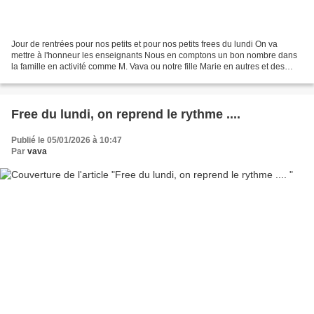
Jour de rentrées pour nos petits et pour nos petits frees du lundi On va
mettre à l'honneur les enseignants Nous en comptons un bon nombre dans
la famille en activité comme M. Vava ou notre fille Marie en autres et des
retraités qui ont oeuvré il y a...
Free du lundi, on reprend le rythme ....
Publié le 05/01/2026 à 10:47
Par
vava