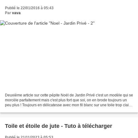
Publié le 22/01/2016 à 05:43
Par
vava
Deuxième article sur cette pépite Noël de Jardin Privé c'est un modèle qui se
morcèle parfaitement mais c'est plus fort que soi, on en brode toujours un
peu plus ! Toujours en délicatesse avec mon fil blanc sur une toile trop claire
pour que les points...
Toile et étoile de jute - Tuto à télécharger
Publié le 21/11/2023 à 05:53