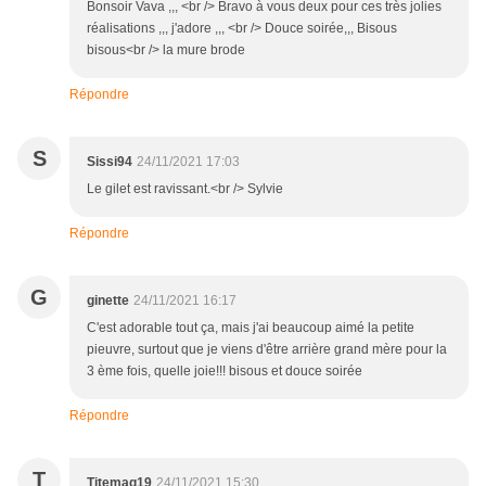
Bonsoir Vava ,,, <br /> Bravo à vous deux pour ces très jolies
réalisations ,,, j'adore ,,, <br /> Douce soirée,,, Bisous
bisous<br /> la mure brode
Répondre
S
Sissi94
24/11/2021 17:03
Le gilet est ravissant.<br /> Sylvie
Répondre
G
ginette
24/11/2021 16:17
C'est adorable tout ça, mais j'ai beaucoup aimé la petite
pieuvre, surtout que je viens d'être arrière grand mère pour la
3 ème fois, quelle joie!!! bisous et douce soirée
Répondre
T
Titemag19
24/11/2021 15:30