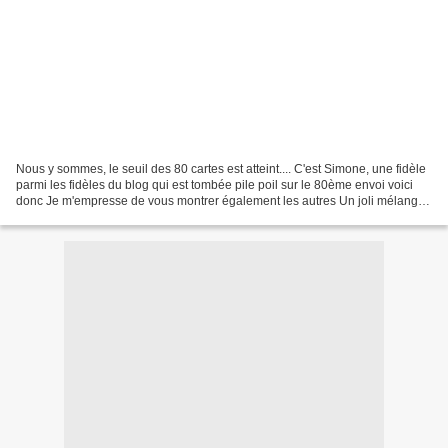
Nous y sommes, le seuil des 80 cartes est atteint.... C'est Simone, une fidèle
parmi les fidèles du blog qui est tombée pile poil sur le 80ème envoi voici
donc Je m'empresse de vous montrer également les autres Un joli mélange
comme vous allez le voir,...