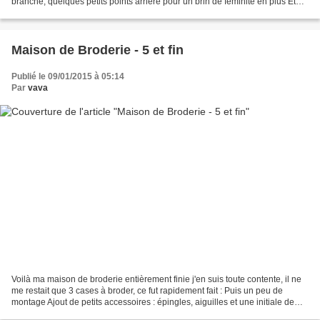
branche, quelques petits points arrière pour un brin de féminité en plus Et
plutôt que de broder...
Maison de Broderie - 5 et fin
Publié le 09/01/2015 à 05:14
Par
vava
Voilà ma maison de broderie entièrement finie j'en suis toute contente, il ne
me restait que 3 cases à broder, ce fut rapidement fait : Puis un peu de
montage Ajout de petits accessoires : épingles, aiguilles et une initiale de
bois Au final, un joli...