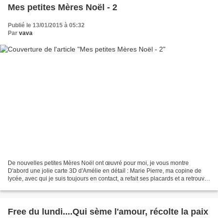
Mes petites Mères Noël - 2
Publié le 13/01/2015 à 05:32
Par
vava
De nouvelles petites Mères Noël ont œuvré pour moi, je vous montre
D'abord une jolie carte 3D d'Amélie en détail : Marie Pierre, ma copine de
lycée, avec qui je suis toujours en contact, a refait ses placards et a retrouvé
de quoi me gâter car elle avait...
Free du lundi....Qui sème l'amour, récolte la paix