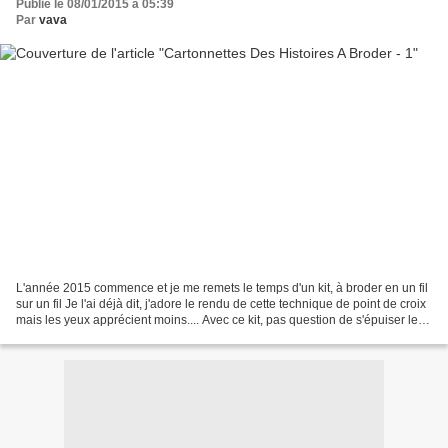
Publié le 08/01/2015 à 05:39
Par
vava
L'année 2015 commence et je me remets le temps d'un kit, à broder en un fil
sur un fil Je l'ai déjà dit, j'adore le rendu de cette technique de point de croix
mais les yeux apprécient moins.... Avec ce kit, pas question de s'épuiser les
mirettes... Voici...