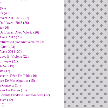
)
 (55)
rs (49)
Avent 2011 2012 (27)
De L'avent 2013 (26)
ge (26)
e L'avant Avec Valérie (26)
Avent 2012 (25)
ratuites &Quot;Anniversaires De
Quot; (24)
Avent 2014 (22)
uve Et Violette (22)
Envoyés (22)
e Sal (19)
ie (17)
ecette- Déco De Table (16)
rée De Mes Aiguilles (15)
s-Concerts (14)
ages De Dames (13)
ratuits Broderie Traditionnelle (12)
rises (12)
(12)