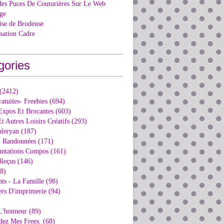
des Puces De Couturières Sur Le Web
ge
ise de Brodeuse
isation Cadre
gories
 (2412)
ratuites- Freebies (694)
Expos Et Brocantes (603)
t Autres Loisirs Créatifs (293)
aleryan (187)
- Randonnées (171)
antations Compos (161)
Reçus (146)
98)
ts - La Famille (98)
ers D'imprimerie (94)
L'honneur (89)
dez Mes Frees. (68)