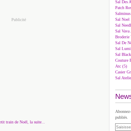
Sal Des 
Patch Ros
Salminus
Sal Noel 
Publicité
Sal Needl
Sal Vava 
Broderie 
Sal De N
Sal Lumi
Sal Blac
Couture 
Atc (5)
Casier Gr
Sal Ateli
News
Abonnez-v
publiés.