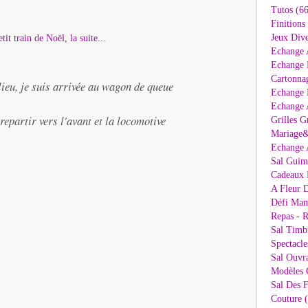
Tutos (66
Finitions
Jeux Dive
Echange 
Echange 
Cartonna
lieu, je suis arrivée au wagon de queue
Echange D
Echange 
 repartir vers l'avant et la locomotive
Grilles G
Mariage&
Echange 
Sal Guima
Cadeaux 
A Fleur D
Défi Mam
Repas - R
Sal Timb
Spectacle
Sal Ouvr
Modèles G
Sal Des F
Couture 