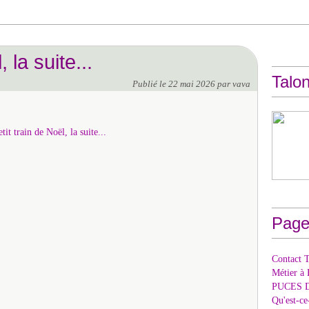
 la suite...
Talon
Publié le
22 mai 2026
par vava
Page
Contact T
Métier à 
PUCES 
Qu'est-c